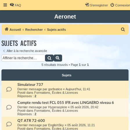
FAQ
S’enregistrer
Connexio
Aeronet
R
Accueil
Rechercher
Sujets actifs
e
Sujets actifs
c
h
Aller à la recherche avancée
Rechercher
Recherche avancée
e
r
5 résultats trouvés • Page
1
sur
1
c
Sujets
h
Simulateur 737
e
Dernier message par
gorfeatice
«
Aujourd’hui, 11:41
r
Posté dans
Formations, Écoles & Licences
Réponses :
2
Compte rendu test FCL 055 IFR avec LINGAERO niveau 6
Dernier message par
Hyperaspiste
«
05 août 2026, 20:42
Posté dans
Formations, Écoles & Licences
Réponses :
2
QT ATR 72-600
Dernier message par
EnglishSky
«
05 août 2026, 11:21
Posté dans
Formations, Écoles & Licences