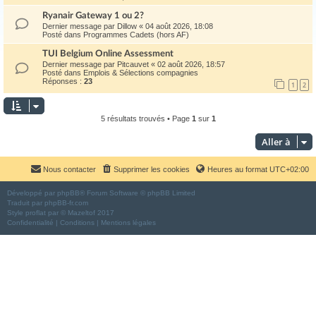
Ryanair Gateway 1 ou 2?
Dernier message par
Dillow
«
04 août 2026, 18:08
Posté dans
Programmes Cadets (hors AF)
TUI Belgium Online Assessment
Dernier message par
Pitcauvet
«
02 août 2026, 18:57
Posté dans
Emplois & Sélections compagnies
Réponses :
23
1
2
5 résultats trouvés • Page
1
sur
1
Aller à
Nous contacter
Supprimer les cookies
Heures au format
UTC+02:00
Développé par
phpBB
® Forum Software © phpBB Limited
Traduit par
phpBB-fr.com
Style
proflat
par ©
Mazeltof
2017
Confidentialité
|
Conditions
|
Mentions légales