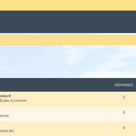
RÉPONSES
veau 6
2
 Écoles & Licences
0
cences
0
(hors AF)