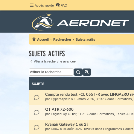
Accès rapide
FAQ
Accueil
Rechercher
Sujets actifs
Sujets actifs
Aller à la recherche avancée
Rechercher
Recherche avancée
SUJETS
Compte rendu test FCL 055 IFR avec LINGAERO ni
par
Hyperaspiste
»
15 mars 2026, 08:37
» dans
Formations,
QT ATR 72-600
par
EnglishSky
»
Hier, 11:21
» dans
Formations, Écoles & Li
Ryanair Gateway 1 ou 2?
par
Dillow
»
04 août 2026, 18:08
» dans
Programmes Cadets 