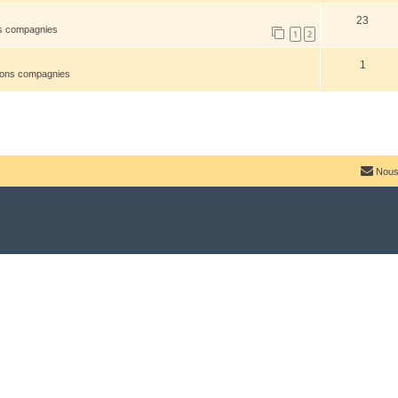
23
ns compagnies
1
2
1
tions compagnies
Nous