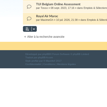
TUI Belgium Online Assessment
par
Tosso
»
08 sept. 2023, 17:16
» dans
Emplois & Sélectio
Royal Air Maroc
par
MaximeGh
»
10 juil. 2026, 21:38
» dans
Emplois & Sélec
Aller à la recherche avancée
Développé par
phpBB
® Forum Software © phpBB Limited
Traduit par
phpBB-fr.com
Style
proflat
par ©
Mazeltof
2017
Confidentialité
|
Conditions
|
Mentions légales