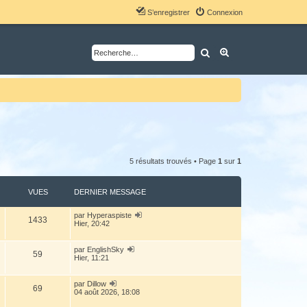
S’enregistrer
Connexion
Rechercher
Recherche avancé
5 résultats trouvés • Page
1
sur
1
VUES
DERNIER MESSAGE
par
Hyperaspiste
1433
Hier, 20:42
par
EnglishSky
59
Hier, 11:21
par
Dillow
69
04 août 2026, 18:08