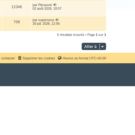
par
Pitcauvet
12346
02 août 2026, 18:57
par
supernova
708
30 juil. 2026, 12:56
5 résultats trouvés • Page
1
sur
1
Aller à
 contacter
Supprimer les cookies
Heures au format
UTC+02:00