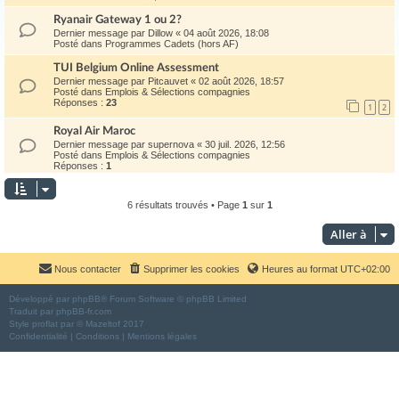
Ryanair Gateway 1 ou 2?
Dernier message par
Dillow
«
04 août 2026, 18:08
Posté dans
Programmes Cadets (hors AF)
TUI Belgium Online Assessment
Dernier message par
Pitcauvet
«
02 août 2026, 18:57
Posté dans
Emplois & Sélections compagnies
Réponses :
23
1
2
Royal Air Maroc
Dernier message par
supernova
«
30 juil. 2026, 12:56
Posté dans
Emplois & Sélections compagnies
Réponses :
1
6 résultats trouvés • Page
1
sur
1
Aller à
Nous contacter
Supprimer les cookies
Heures au format
UTC+02:00
Développé par
phpBB
® Forum Software © phpBB Limited
Traduit par
phpBB-fr.com
Style
proflat
par ©
Mazeltof
2017
Confidentialité
|
Conditions
|
Mentions légales