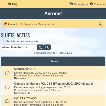
FAQ
S’enregistrer
Connexio
Aeronet
R
Accueil
Rechercher
Sujets actifs
e
Sujets actifs
c
h
Aller à la recherche avancée
Rechercher
Recherche avancée
e
r
6 résultats trouvés • Page
1
sur
1
c
Sujets
h
Simulateur 737
e
Dernier message par
LC41
«
il y a 20 minutes
r
Posté dans
Formations, Écoles & Licences
Réponses :
1
Compte rendu test FCL 055 IFR avec LINGAERO niveau 6
Dernier message par
Hyperaspiste
«
Hier, 20:42
Posté dans
Formations, Écoles & Licences
Réponses :
2
QT ATR 72-600
Dernier message par
EnglishSky
«
Hier, 11:21
Posté dans
Formations, Écoles & Licences