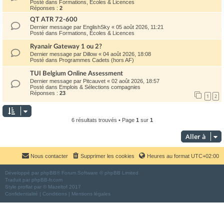
Posté dans
Formations, Écoles & Licences
Réponses :
2
QT ATR 72-600
Dernier message par
EnglishSky
«
05 août 2026, 11:21
Posté dans
Formations, Écoles & Licences
Ryanair Gateway 1 ou 2?
Dernier message par
Dillow
«
04 août 2026, 18:08
Posté dans
Programmes Cadets (hors AF)
TUI Belgium Online Assessment
Dernier message par
Pitcauvet
«
02 août 2026, 18:57
Posté dans
Emplois & Sélections compagnies
Réponses :
23
1
2
6 résultats trouvés • Page
1
sur
1
Aller à
Nous contacter
Supprimer les cookies
Heures au format
UTC+02:00
Développé par
phpBB
® Forum Software © phpBB Limited
Traduit par
phpBB-fr.com
Style
proflat
par ©
Mazeltof
2017
Confidentialité
|
Conditions
|
Mentions légales