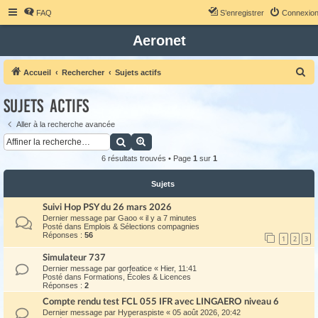
FAQ
S’enregistrer
Connexio
Aeronet
R
Accueil
Rechercher
Sujets actifs
e
Sujets actifs
c
h
Aller à la recherche avancée
Rechercher
Recherche avancée
e
r
6 résultats trouvés • Page
1
sur
1
c
Sujets
h
Suivi Hop PSY du 26 mars 2026
e
Dernier message par
Gaoo
«
il y a 7 minutes
r
Posté dans
Emplois & Sélections compagnies
Réponses :
56
1
2
3
Simulateur 737
Dernier message par
gorfeatice
«
Hier, 11:41
Posté dans
Formations, Écoles & Licences
Réponses :
2
Compte rendu test FCL 055 IFR avec LINGAERO niveau 6
Dernier message par
Hyperaspiste
«
05 août 2026, 20:42