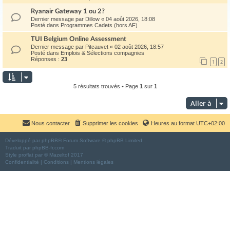
Ryanair Gateway 1 ou 2?
Dernier message par
Dillow
«
04 août 2026, 18:08
Posté dans
Programmes Cadets (hors AF)
TUI Belgium Online Assessment
Dernier message par
Pitcauvet
«
02 août 2026, 18:57
Posté dans
Emplois & Sélections compagnies
Réponses :
23
1
2
5 résultats trouvés • Page
1
sur
1
Aller à
Nous contacter
Supprimer les cookies
Heures au format
UTC+02:00
Développé par
phpBB
® Forum Software © phpBB Limited
Traduit par
phpBB-fr.com
Style
proflat
par ©
Mazeltof
2017
Confidentialité
|
Conditions
|
Mentions légales