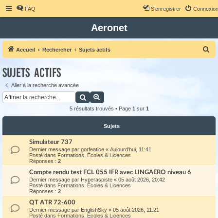
FAQ
S’enregistrer
Connexio
Aeronet
R
Accueil
Rechercher
Sujets actifs
e
Sujets actifs
c
h
Aller à la recherche avancée
Rechercher
Recherche avancée
e
r
5 résultats trouvés • Page
1
sur
1
c
Sujets
h
Simulateur 737
e
Dernier message par
gorfeatice
«
Aujourd’hui, 11:41
r
Posté dans
Formations, Écoles & Licences
Réponses :
2
Compte rendu test FCL 055 IFR avec LINGAERO niveau 6
Dernier message par
Hyperaspiste
«
05 août 2026, 20:42
Posté dans
Formations, Écoles & Licences
Réponses :
2
QT ATR 72-600
Dernier message par
EnglishSky
«
05 août 2026, 11:21
Posté dans
Formations, Écoles & Licences