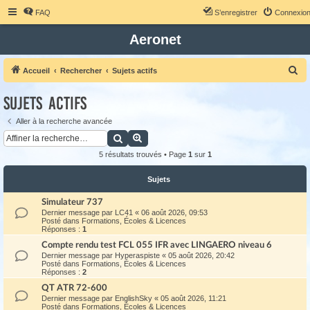
FAQ
S’enregistrer
Connexio
Aeronet
R
Accueil
Rechercher
Sujets actifs
e
Sujets actifs
c
h
Aller à la recherche avancée
Rechercher
Recherche avancée
e
r
5 résultats trouvés • Page
1
sur
1
c
Sujets
h
Simulateur 737
e
Dernier message par
LC41
«
06 août 2026, 09:53
r
Posté dans
Formations, Écoles & Licences
Réponses :
1
Compte rendu test FCL 055 IFR avec LINGAERO niveau 6
Dernier message par
Hyperaspiste
«
05 août 2026, 20:42
Posté dans
Formations, Écoles & Licences
Réponses :
2
QT ATR 72-600
Dernier message par
EnglishSky
«
05 août 2026, 11:21
Posté dans
Formations, Écoles & Licences