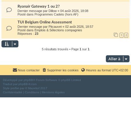
Ryanair Gateway 1 ou 2?
Dernier message par
Dillow
«
04 août 2026, 18:08
Posté dans
Programmes Cadets (hors AF)
TUI Belgium Online Assessment
Dernier message par
Pitcauvet
«
02 août 2026, 18:57
Posté dans
Emplois & Sélections compagnies
Réponses :
23
1
2
5 résultats trouvés • Page
1
sur
1
Aller à
Nous contacter
Supprimer les cookies
Heures au format
UTC+02:00
Développé par
phpBB
® Forum Software © phpBB Limited
Traduit par
phpBB-fr.com
Style
proflat
par ©
Mazeltof
2017
Confidentialité
|
Conditions
|
Mentions légales