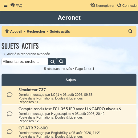
FAQ
S’enregistrer
Connexio
Aeronet
R
Accueil
Rechercher
Sujets actifs
e
Sujets actifs
c
h
Aller à la recherche avancée
Rechercher
Recherche avancée
e
r
5 résultats trouvés • Page
1
sur
1
c
Sujets
h
Simulateur 737
e
Dernier message par
LC41
«
06 août 2026, 09:53
r
Posté dans
Formations, Écoles & Licences
Réponses :
1
Compte rendu test FCL 055 IFR avec LINGAERO niveau 6
Dernier message par
Hyperaspiste
«
05 août 2026, 20:42
Posté dans
Formations, Écoles & Licences
Réponses :
2
QT ATR 72-600
Dernier message par
EnglishSky
«
05 août 2026, 11:21
Posté dans
Formations, Écoles & Licences