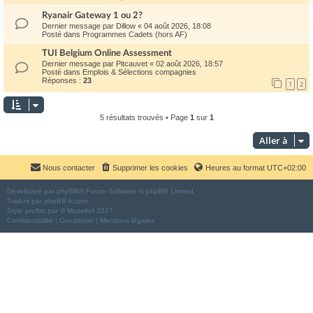
Ryanair Gateway 1 ou 2?
Dernier message par
Dillow
«
04 août 2026, 18:08
Posté dans
Programmes Cadets (hors AF)
TUI Belgium Online Assessment
Dernier message par
Pitcauvet
«
02 août 2026, 18:57
Posté dans
Emplois & Sélections compagnies
Réponses :
23
1
2
5 résultats trouvés • Page
1
sur
1
Aller à
Nous contacter
Supprimer les cookies
Heures au format
UTC+02:00
Développé par
phpBB
® Forum Software © phpBB Limited
Traduit par
phpBB-fr.com
Style
proflat
par ©
Mazeltof
2017
Confidentialité
|
Conditions
|
Mentions légales