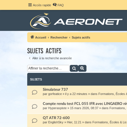
Accès rapide
FAQ
Accueil
Rechercher
Sujets actifs
Sujets actifs
Aller à la recherche avancée
Rechercher
Recherche avancée
SUJETS
Simulateur 737
par
gorfeatice
»
il y a 22 minutes
» dans
Formations, Écoles 
Compte rendu test FCL 055 IFR avec LINGAERO ni
par
Hyperaspiste
»
15 mars 2026, 08:37
» dans
Formations,
QT ATR 72-600
par
EnglishSky
»
Hier, 11:21
» dans
Formations, Écoles & Li