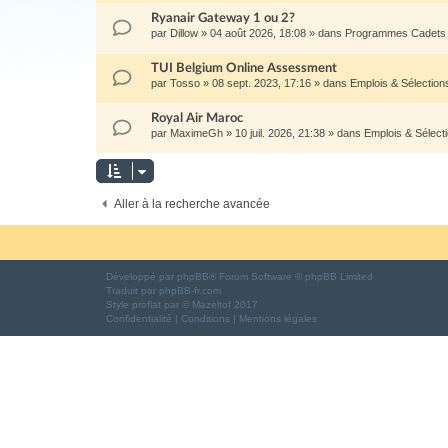
Ryanair Gateway 1 ou 2?
par
Dillow
»
04 août 2026, 18:08
» dans
Programmes Cadets 
TUI Belgium Online Assessment
par
Tosso
»
08 sept. 2023, 17:16
» dans
Emplois & Sélectio
Royal Air Maroc
par
MaximeGh
»
10 juil. 2026, 21:38
» dans
Emplois & Sélec
Aller à la recherche avancée
Développé par
phpBB
® Forum Software © phpBB Limited
Traduit par
phpBB-fr.com
Style
proflat
par ©
Mazeltof
2017
Confidentialité
|
Conditions
|
Mentions légales