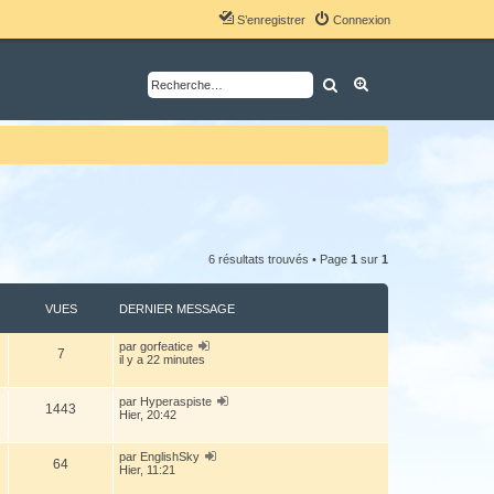
S’enregistrer
Connexion
Rechercher
Recherche avancé
6 résultats trouvés • Page
1
sur
1
VUES
DERNIER MESSAGE
par
gorfeatice
7
il y a 22 minutes
par
Hyperaspiste
1443
Hier, 20:42
par
EnglishSky
64
Hier, 11:21