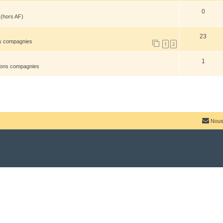
0
(hors AF)
23
ns compagnies
1
2
1
tions compagnies
Nous