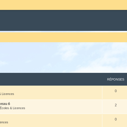
RÉPONSES
0
& Licences
veau 6
2
 Écoles & Licences
0
cences