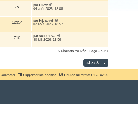
par
Dillow
75
04 août 2026, 18:08
par
Pitcauvet
12354
02 août 2026, 18:57
par
supernova
710
30 juil. 2026, 12:56
6 résultats trouvés • Page
1
sur
1
Aller à
 contacter
Supprimer les cookies
Heures au format
UTC+02:00