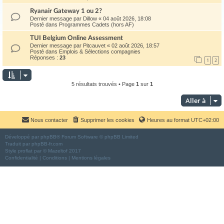
Ryanair Gateway 1 ou 2?
Dernier message par
Dillow
«
04 août 2026, 18:08
Posté dans
Programmes Cadets (hors AF)
TUI Belgium Online Assessment
Dernier message par
Pitcauvet
«
02 août 2026, 18:57
Posté dans
Emplois & Sélections compagnies
Réponses :
23
1
2
5 résultats trouvés • Page
1
sur
1
Aller à
Nous contacter
Supprimer les cookies
Heures au format
UTC+02:00
Développé par
phpBB
® Forum Software © phpBB Limited
Traduit par
phpBB-fr.com
Style
proflat
par ©
Mazeltof
2017
Confidentialité
|
Conditions
|
Mentions légales