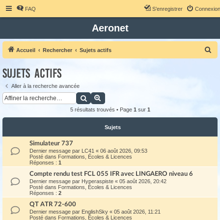
FAQ
S’enregistrer
Connexio
Aeronet
R
Accueil
Rechercher
Sujets actifs
e
Sujets actifs
c
h
Aller à la recherche avancée
Rechercher
Recherche avancée
e
r
5 résultats trouvés • Page
1
sur
1
c
Sujets
h
Simulateur 737
e
Dernier message par
LC41
«
06 août 2026, 09:53
r
Posté dans
Formations, Écoles & Licences
Réponses :
1
Compte rendu test FCL 055 IFR avec LINGAERO niveau 6
Dernier message par
Hyperaspiste
«
05 août 2026, 20:42
Posté dans
Formations, Écoles & Licences
Réponses :
2
QT ATR 72-600
Dernier message par
EnglishSky
«
05 août 2026, 11:21
Posté dans
Formations, Écoles & Licences