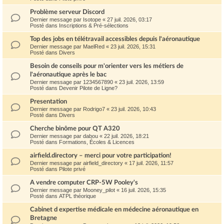
Problème serveur Discord
Dernier message par
Isotope
«
27 juil. 2026, 03:17
Posté dans
Inscriptions & Pré-sélections
Top des jobs en télétravail accessibles depuis l'aéronautique
Dernier message par
MaelRed
«
23 juil. 2026, 15:31
Posté dans
Divers
Besoin de conseils pour m'orienter vers les métiers de
l'aéronautique après le bac
Dernier message par
1234567890
«
23 juil. 2026, 13:59
Posté dans
Devenir Pilote de Ligne?
Presentation
Dernier message par
Rodrigo7
«
23 juil. 2026, 10:43
Posté dans
Divers
Cherche binôme pour QT A320
Dernier message par
dabou
«
22 juil. 2026, 18:21
Posté dans
Formations, Écoles & Licences
airfield.directory – merci pour votre participation!
Dernier message par
airfield_directory
«
17 juil. 2026, 11:57
Posté dans
Pilote privé
A vendre computer CRP-5W Pooley's
Dernier message par
Mooney_pilot
«
16 juil. 2026, 15:35
Posté dans
ATPL théorique
Cabinet d expertise médicale en médecine aéronautique en
Bretagne