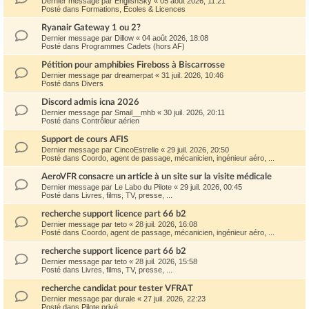
Dernier message par
EnglishSky
«
05 août 2026, 11:21
Posté dans
Formations, Écoles & Licences
Ryanair Gateway 1 ou 2?
Dernier message par
Dillow
«
04 août 2026, 18:08
Posté dans
Programmes Cadets (hors AF)
Pétition pour amphibies Fireboss à Biscarrosse
Dernier message par
dreamerpat
«
31 juil. 2026, 10:46
Posté dans
Divers
Discord admis icna 2026
Dernier message par
Smail__mhb
«
30 juil. 2026, 20:11
Posté dans
Contrôleur aérien
Support de cours AFIS
Dernier message par
CincoEstrelle
«
29 juil. 2026, 20:50
Posté dans
Coordo, agent de passage, mécanicien, ingénieur aéro, ...
AeroVFR consacre un article à un site sur la visite médicale
Dernier message par
Le Labo du Pilote
«
29 juil. 2026, 00:45
Posté dans
Livres, films, TV, presse, ...
recherche support licence part 66 b2
Dernier message par
teto
«
28 juil. 2026, 16:08
Posté dans
Coordo, agent de passage, mécanicien, ingénieur aéro, ...
recherche support licence part 66 b2
Dernier message par
teto
«
28 juil. 2026, 15:58
Posté dans
Livres, films, TV, presse, ...
recherche candidat pour tester VFRAT
Dernier message par
durale
«
27 juil. 2026, 22:23
Posté dans
Pilote privé