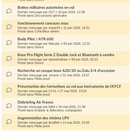
Bottes militaires autorisées en vol
Dernier message par
Gir7
«
16 juin 2026, 12:38
Posté dans
Discussions générales
fonctionnement concours enac
Dernier message par
marie33
«
11 juin 2026, 16:51
Posté dans
Contrôleur aérien
Body Pilot / ATR 600
Dernier message par
MaryiaL
«
09 juin 2026, 12:31
Posté dans
Divers
Bose Pro Flight Serie 2 Double Jack et Bluetooth à vendre
Dernier message par
daneelrolivaw
«
08 juin 2026, 00:13
Posté dans
Divers
Recherche un casque bose A20/30 ou Zulu 3/4 d'occasion
Dernier message par
Joravix
«
31 mai 2026, 19:57
Posté dans
Pilote privé
Présentation des formations au vol aux instruments de l'ATCF
Dernier message par
LC41
«
27 mai 2026, 13:04
Posté dans
Pilote privé
Débriefing Air France
Dernier message par
lol64
«
26 mai 2026, 21:39
Posté dans
Emplois & Sélections compagnies
Augmentation des minima LPV
Dernier message par
IbraBell
«
14 mai 2026, 23:55
Posté dans
Pilote privé