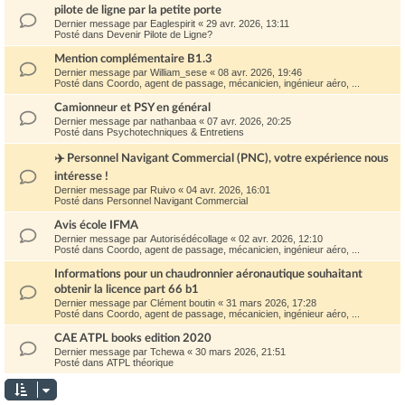
pilote de ligne par la petite porte
Dernier message par
Eaglespirit
«
29 avr. 2026, 13:11
Posté dans
Devenir Pilote de Ligne?
Mention complémentaire B1.3
Dernier message par
William_sese
«
08 avr. 2026, 19:46
Posté dans
Coordo, agent de passage, mécanicien, ingénieur aéro, ...
Camionneur et PSY en général
Dernier message par
nathanbaa
«
07 avr. 2026, 20:25
Posté dans
Psychotechniques & Entretiens
✈️ Personnel Navigant Commercial (PNC), votre expérience nous
intéresse !
Dernier message par
Ruivo
«
04 avr. 2026, 16:01
Posté dans
Personnel Navigant Commercial
Avis école IFMA
Dernier message par
Autorisédécollage
«
02 avr. 2026, 12:10
Posté dans
Coordo, agent de passage, mécanicien, ingénieur aéro, ...
Informations pour un chaudronnier aéronautique souhaitant
obtenir la licence part 66 b1
Dernier message par
Clément boutin
«
31 mars 2026, 17:28
Posté dans
Coordo, agent de passage, mécanicien, ingénieur aéro, ...
CAE ATPL books edition 2020
Dernier message par
Tchewa
«
30 mars 2026, 21:51
Posté dans
ATPL théorique