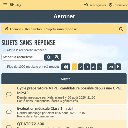
FAQ
S’enregistrer
Connexio
Aeronet
R
Accueil
Rechercher
Sujets sans réponse
e
Sujets sans réponse
c
h
Aller à la recherche avancée
Rechercher
Recherche avancée
e
r
1
2
3
4
5
20
Page
1
sur
20
Sui
Plus de 1000 résultats ont été trouvés
…
c
h
Sujets
e
Cycle préparatoire ATPL : candidature possible depuis une CPGE
r
MPSI ?
Dernier message par
Xela_plane2
«
06 août 2026, 21:50
Posté dans
Inscriptions, écrits & généralités
Evaluation médicale Class 1 Initial
Dernier message par
ciam
«
05 août 2026, 19:15
Posté dans
Aéromédecine
QT ATR 72-600