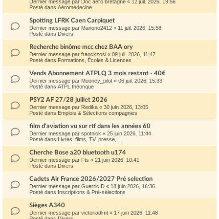
Dernier message par
Doc aero bretagne
«
12 juil. 2026, 19:56
Posté dans
Aéromédecine
Spotting LFRK Caen Carpiquet
Dernier message par
Manono2412
«
11 juil. 2026, 15:58
Posté dans
Divers
Recherche binôme mcc chez BAA ory
Dernier message par
franckzosi
«
09 juil. 2026, 11:47
Posté dans
Formations, Écoles & Licences
Vends Abonnement ATPLQ 3 mois restant - 40€
Dernier message par
Mooney_pilot
«
06 juil. 2026, 15:33
Posté dans
ATPL théorique
PSY2 AF 27/28 juillet 2026
Dernier message par
Redika
«
30 juin 2026, 13:05
Posté dans
Emplois & Sélections compagnies
film d'aviation vu sur rtf dans les années 60
Dernier message par
spotnick
«
25 juin 2026, 11:44
Posté dans
Livres, films, TV, presse, ...
Cherche Bose a20 bluetooth u174
Dernier message par
Fts
«
21 juin 2026, 10:41
Posté dans
Divers
Cadets Air France 2026/2027 Pré selection
Dernier message par
Guerric.D
«
18 juin 2026, 16:36
Posté dans
Inscriptions & Pré-sélections
Sièges A340
Dernier message par
victoriadlmt
«
17 juin 2026, 11:48
Posté dans
Divers