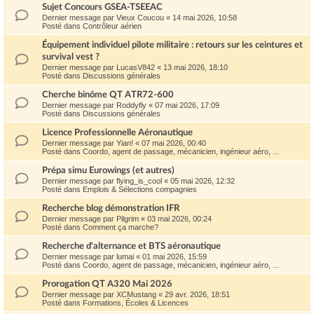
Sujet Concours GSEA-TSEEAC
Dernier message par
Vieux Coucou
«
14 mai 2026, 10:58
Posté dans
Contrôleur aérien
Équipement individuel pilote militaire : retours sur les ceintures et
survival vest ?
Dernier message par
LucasV842
«
13 mai 2026, 18:10
Posté dans
Discussions générales
Cherche binôme QT ATR72-600
Dernier message par
Roddyfly
«
07 mai 2026, 17:09
Posté dans
Discussions générales
Licence Professionnelle Aéronautique
Dernier message par
Yian!
«
07 mai 2026, 00:40
Posté dans
Coordo, agent de passage, mécanicien, ingénieur aéro, ...
Prépa simu Eurowings (et autres)
Dernier message par
flying_is_cool
«
05 mai 2026, 12:32
Posté dans
Emplois & Sélections compagnies
Recherche blog démonstration IFR
Dernier message par
Pilgrim
«
03 mai 2026, 00:24
Posté dans
Comment ça marche?
Recherche d'alternance et BTS aéronautique
Dernier message par
lumai
«
01 mai 2026, 15:59
Posté dans
Coordo, agent de passage, mécanicien, ingénieur aéro, ...
Prorogation QT A320 Mai 2026
Dernier message par
XCMustang
«
29 avr. 2026, 18:51
Posté dans
Formations, Écoles & Licences