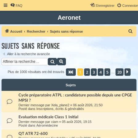
FAQ
S’enregistrer
Connexio
Aeronet
R
Accueil
Rechercher
Sujets sans réponse
e
Sujets sans réponse
c
h
Aller à la recherche avancée
Rechercher
Recherche avancée
e
r
1
2
3
4
5
20
Page
1
sur
20
Sui
Plus de 1000 résultats ont été trouvés
…
c
h
Sujets
e
Cycle préparatoire ATPL : candidature possible depuis une CPGE
r
MPSI ?
Dernier message par
Xela_plane2
«
06 août 2026, 21:50
Posté dans
Inscriptions, écrits & généralités
Evaluation médicale Class 1 Initial
Dernier message par
ciam
«
05 août 2026, 19:15
Posté dans
Aéromédecine
QT ATR 72-600