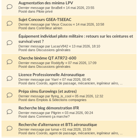
Augmentation des minima LPV
Dernier message par
IbraBell
«
14 mai 2026, 23:55
Posté dans
Pilote privé
Sujet Concours GSEA-TSEEAC
Dernier message par
Vieux Coucou
«
14 mai 2026, 10:58
Posté dans
Contrôleur aérien
Équipement individuel pilote militaire : retours sur les ceintures et
survival vest ?
Dernier message par
LucasV842
«
13 mai 2026, 18:10
Posté dans
Discussions générales
Cherche binôme QT ATR72-600
Dernier message par
Roddyfly
«
07 mai 2026, 17:09
Posté dans
Discussions générales
Licence Professionnelle Aéronautique
Dernier message par
Yian!
«
07 mai 2026, 00:40
Posté dans
Coordo, agent de passage, mécanicien, ingénieur aéro, ...
Prépa simu Eurowings (et autres)
Dernier message par
flying_is_cool
«
05 mai 2026, 12:32
Posté dans
Emplois & Sélections compagnies
Recherche blog démonstration IFR
Dernier message par
Pilgrim
«
03 mai 2026, 00:24
Posté dans
Comment ça marche?
Recherche d'alternance et BTS aéronautique
Dernier message par
lumai
«
01 mai 2026, 15:59
Posté dans
Coordo, agent de passage, mécanicien, ingénieur aéro, ...