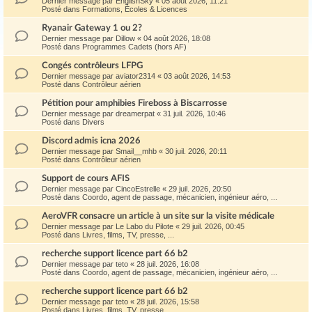
Dernier message par
EnglishSky
«
05 août 2026, 11:21
Posté dans
Formations, Écoles & Licences
Ryanair Gateway 1 ou 2?
Dernier message par
Dillow
«
04 août 2026, 18:08
Posté dans
Programmes Cadets (hors AF)
Congés contrôleurs LFPG
Dernier message par
aviator2314
«
03 août 2026, 14:53
Posté dans
Contrôleur aérien
Pétition pour amphibies Fireboss à Biscarrosse
Dernier message par
dreamerpat
«
31 juil. 2026, 10:46
Posté dans
Divers
Discord admis icna 2026
Dernier message par
Smail__mhb
«
30 juil. 2026, 20:11
Posté dans
Contrôleur aérien
Support de cours AFIS
Dernier message par
CincoEstrelle
«
29 juil. 2026, 20:50
Posté dans
Coordo, agent de passage, mécanicien, ingénieur aéro, ...
AeroVFR consacre un article à un site sur la visite médicale
Dernier message par
Le Labo du Pilote
«
29 juil. 2026, 00:45
Posté dans
Livres, films, TV, presse, ...
recherche support licence part 66 b2
Dernier message par
teto
«
28 juil. 2026, 16:08
Posté dans
Coordo, agent de passage, mécanicien, ingénieur aéro, ...
recherche support licence part 66 b2
Dernier message par
teto
«
28 juil. 2026, 15:58
Posté dans
Livres, films, TV, presse, ...