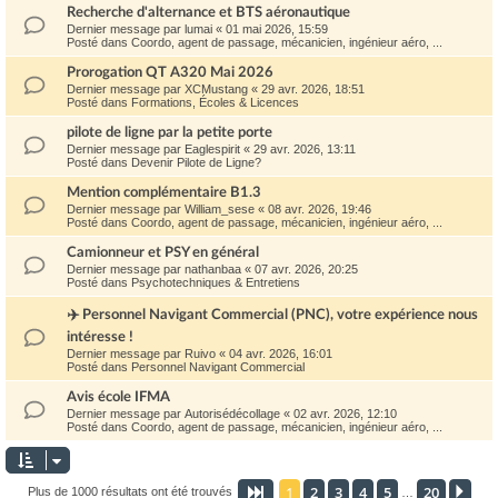
Recherche d'alternance et BTS aéronautique
Dernier message par
lumai
«
01 mai 2026, 15:59
Posté dans
Coordo, agent de passage, mécanicien, ingénieur aéro, ...
Prorogation QT A320 Mai 2026
Dernier message par
XCMustang
«
29 avr. 2026, 18:51
Posté dans
Formations, Écoles & Licences
pilote de ligne par la petite porte
Dernier message par
Eaglespirit
«
29 avr. 2026, 13:11
Posté dans
Devenir Pilote de Ligne?
Mention complémentaire B1.3
Dernier message par
William_sese
«
08 avr. 2026, 19:46
Posté dans
Coordo, agent de passage, mécanicien, ingénieur aéro, ...
Camionneur et PSY en général
Dernier message par
nathanbaa
«
07 avr. 2026, 20:25
Posté dans
Psychotechniques & Entretiens
✈️ Personnel Navigant Commercial (PNC), votre expérience nous
intéresse !
Dernier message par
Ruivo
«
04 avr. 2026, 16:01
Posté dans
Personnel Navigant Commercial
Avis école IFMA
Dernier message par
Autorisédécollage
«
02 avr. 2026, 12:10
Posté dans
Coordo, agent de passage, mécanicien, ingénieur aéro, ...
1
2
3
4
5
20
Page
1
sur
20
Sui
Plus de 1000 résultats ont été trouvés
…