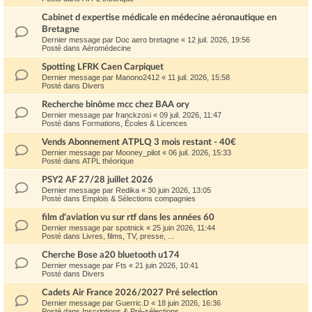
Cabinet d expertise médicale en médecine aéronautique en
Bretagne
Dernier message par
Doc aero bretagne
«
12 juil. 2026, 19:56
Posté dans
Aéromédecine
Spotting LFRK Caen Carpiquet
Dernier message par
Manono2412
«
11 juil. 2026, 15:58
Posté dans
Divers
Recherche binôme mcc chez BAA ory
Dernier message par
franckzosi
«
09 juil. 2026, 11:47
Posté dans
Formations, Écoles & Licences
Vends Abonnement ATPLQ 3 mois restant - 40€
Dernier message par
Mooney_pilot
«
06 juil. 2026, 15:33
Posté dans
ATPL théorique
PSY2 AF 27/28 juillet 2026
Dernier message par
Redika
«
30 juin 2026, 13:05
Posté dans
Emplois & Sélections compagnies
film d'aviation vu sur rtf dans les années 60
Dernier message par
spotnick
«
25 juin 2026, 11:44
Posté dans
Livres, films, TV, presse, ...
Cherche Bose a20 bluetooth u174
Dernier message par
Fts
«
21 juin 2026, 10:41
Posté dans
Divers
Cadets Air France 2026/2027 Pré selection
Dernier message par
Guerric.D
«
18 juin 2026, 16:36
Posté dans
Inscriptions & Pré-sélections