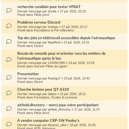
recherche candidat pour tester VFRAT
Dernier message par
durale
«
27 juil. 2026, 22:23
Posté dans
Pilote privé
Problème serveur Discord
Dernier message par
Isotope
«
27 juil. 2026, 03:17
Posté dans
Inscriptions & Pré-sélections
Top des jobs en télétravail accessibles depuis l'aéronautique
Dernier message par
MaelRed
«
23 juil. 2026, 15:31
Posté dans
Divers
Besoin de conseils pour m'orienter vers les métiers de
l'aéronautique après le bac
Dernier message par
1234567890
«
23 juil. 2026, 13:59
Posté dans
Devenir Pilote de Ligne?
Presentation
Dernier message par
Rodrigo7
«
23 juil. 2026, 10:43
Posté dans
Divers
Cherche binôme pour QT A320
Dernier message par
dabou
«
22 juil. 2026, 18:21
Posté dans
Formations, Écoles & Licences
airfield.directory – merci pour votre participation!
Dernier message par
airfield_directory
«
17 juil. 2026, 11:57
Posté dans
Pilote privé
A vendre computer CRP-5W Pooley's
Dernier message par
Mooney_pilot
«
16 juil. 2026, 15:35
Posté dans
ATPL théorique