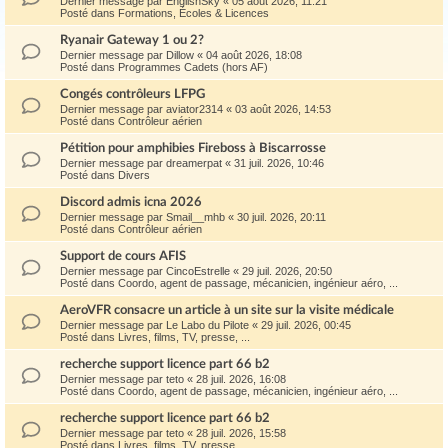
Dernier message par
EnglishSky
«
05 août 2026, 11:21
Posté dans
Formations, Écoles & Licences
Ryanair Gateway 1 ou 2?
Dernier message par
Dillow
«
04 août 2026, 18:08
Posté dans
Programmes Cadets (hors AF)
Congés contrôleurs LFPG
Dernier message par
aviator2314
«
03 août 2026, 14:53
Posté dans
Contrôleur aérien
Pétition pour amphibies Fireboss à Biscarrosse
Dernier message par
dreamerpat
«
31 juil. 2026, 10:46
Posté dans
Divers
Discord admis icna 2026
Dernier message par
Smail__mhb
«
30 juil. 2026, 20:11
Posté dans
Contrôleur aérien
Support de cours AFIS
Dernier message par
CincoEstrelle
«
29 juil. 2026, 20:50
Posté dans
Coordo, agent de passage, mécanicien, ingénieur aéro, ...
AeroVFR consacre un article à un site sur la visite médicale
Dernier message par
Le Labo du Pilote
«
29 juil. 2026, 00:45
Posté dans
Livres, films, TV, presse, ...
recherche support licence part 66 b2
Dernier message par
teto
«
28 juil. 2026, 16:08
Posté dans
Coordo, agent de passage, mécanicien, ingénieur aéro, ...
recherche support licence part 66 b2
Dernier message par
teto
«
28 juil. 2026, 15:58
Posté dans
Livres, films, TV, presse, ...