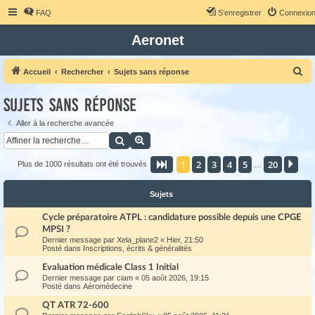
FAQ
S’enregistrer
Connexio
Aeronet
R
Accueil
Rechercher
Sujets sans réponse
e
Sujets sans réponse
c
h
Aller à la recherche avancée
Rechercher
Recherche avancée
e
r
1
2
3
4
5
20
Page
1
sur
20
Sui
Plus de 1000 résultats ont été trouvés
…
c
h
Sujets
e
Cycle préparatoire ATPL : candidature possible depuis une CPGE
r
MPSI ?
Dernier message par
Xela_plane2
«
Hier, 21:50
Posté dans
Inscriptions, écrits & généralités
Evaluation médicale Class 1 Initial
Dernier message par
ciam
«
05 août 2026, 19:15
Posté dans
Aéromédecine
QT ATR 72-600