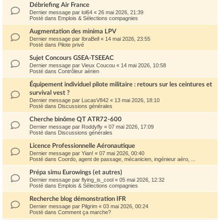
Débriefing Air France
Dernier message par
lol64
«
26 mai 2026, 21:39
Posté dans
Emplois & Sélections compagnies
Augmentation des minima LPV
Dernier message par
IbraBell
«
14 mai 2026, 23:55
Posté dans
Pilote privé
Sujet Concours GSEA-TSEEAC
Dernier message par
Vieux Coucou
«
14 mai 2026, 10:58
Posté dans
Contrôleur aérien
Équipement individuel pilote militaire : retours sur les ceintures et
survival vest ?
Dernier message par
LucasV842
«
13 mai 2026, 18:10
Posté dans
Discussions générales
Cherche binôme QT ATR72-600
Dernier message par
Roddyfly
«
07 mai 2026, 17:09
Posté dans
Discussions générales
Licence Professionnelle Aéronautique
Dernier message par
Yian!
«
07 mai 2026, 00:40
Posté dans
Coordo, agent de passage, mécanicien, ingénieur aéro, ...
Prépa simu Eurowings (et autres)
Dernier message par
flying_is_cool
«
05 mai 2026, 12:32
Posté dans
Emplois & Sélections compagnies
Recherche blog démonstration IFR
Dernier message par
Pilgrim
«
03 mai 2026, 00:24
Posté dans
Comment ça marche?