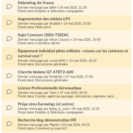
Débriefing Air France
Dernier message par
lol64
«
26 mai 2026, 21:39
Posté dans
Emplois & Sélections compagnies
Augmentation des minima LPV
Dernier message par
IbraBell
«
14 mai 2026, 23:55
Posté dans
Pilote privé
Sujet Concours GSEA-TSEEAC
Dernier message par
Vieux Coucou
«
14 mai 2026, 10:58
Posté dans
Contrôleur aérien
Équipement individuel pilote militaire : retours sur les ceintures et
survival vest ?
Dernier message par
LucasV842
«
13 mai 2026, 18:10
Posté dans
Discussions générales
Cherche binôme QT ATR72-600
Dernier message par
Roddyfly
«
07 mai 2026, 17:09
Posté dans
Discussions générales
Licence Professionnelle Aéronautique
Dernier message par
Yian!
«
07 mai 2026, 00:40
Posté dans
Coordo, agent de passage, mécanicien, ingénieur aéro, ...
Prépa simu Eurowings (et autres)
Dernier message par
flying_is_cool
«
05 mai 2026, 12:32
Posté dans
Emplois & Sélections compagnies
Recherche blog démonstration IFR
Dernier message par
Pilgrim
«
03 mai 2026, 00:24
Posté dans
Comment ça marche?