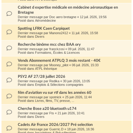
Cabinet d expertise médicale en médecine aéronautique en
Bretagne
Dernier message par
Doc aero bretagne
«
12 juil. 2026, 19:56
Posté dans
Aéromédecine
Spotting LFRK Caen Carpiquet
Dernier message par
Manono2412
«
11 juil. 2026, 15:58
Posté dans
Divers
Recherche binôme mcc chez BAA ory
Dernier message par
franckzosi
«
09 juil. 2026, 11:47
Posté dans
Formations, Écoles & Licences
Vends Abonnement ATPLQ 3 mois restant - 40€
Dernier message par
Mooney_pilot
«
06 juil. 2026, 15:33
Posté dans
ATPL théorique
PSY2 AF 27/28 juillet 2026
Dernier message par
Redika
«
30 juin 2026, 13:05
Posté dans
Emplois & Sélections compagnies
film d'aviation vu sur rtf dans les années 60
Dernier message par
spotnick
«
25 juin 2026, 11:44
Posté dans
Livres, films, TV, presse, ...
Cherche Bose a20 bluetooth u174
Dernier message par
Fts
«
21 juin 2026, 10:41
Posté dans
Divers
Cadets Air France 2026/2027 Pré selection
Dernier message par
Guerric.D
«
18 juin 2026, 16:36
Posté dans
Inscriptions & Pré-sélections