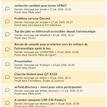
recherche candidat pour tester VFRAT
Dernier message par
durale
«
27 juil. 2026, 22:23
Posté dans
Pilote privé
Problème serveur Discord
Dernier message par
Isotope
«
27 juil. 2026, 03:17
Posté dans
Inscriptions & Pré-sélections
Top des jobs en télétravail accessibles depuis l'aéronautique
Dernier message par
MaelRed
«
23 juil. 2026, 15:31
Posté dans
Divers
Besoin de conseils pour m'orienter vers les métiers de
l'aéronautique après le bac
Dernier message par
1234567890
«
23 juil. 2026, 13:59
Posté dans
Devenir Pilote de Ligne?
Presentation
Dernier message par
Rodrigo7
«
23 juil. 2026, 10:43
Posté dans
Divers
Cherche binôme pour QT A320
Dernier message par
dabou
«
22 juil. 2026, 18:21
Posté dans
Formations, Écoles & Licences
airfield.directory – merci pour votre participation!
Dernier message par
airfield_directory
«
17 juil. 2026, 11:57
Posté dans
Pilote privé
A vendre computer CRP-5W Pooley's
Dernier message par
Mooney_pilot
«
16 juil. 2026, 15:35
Posté dans
ATPL théorique