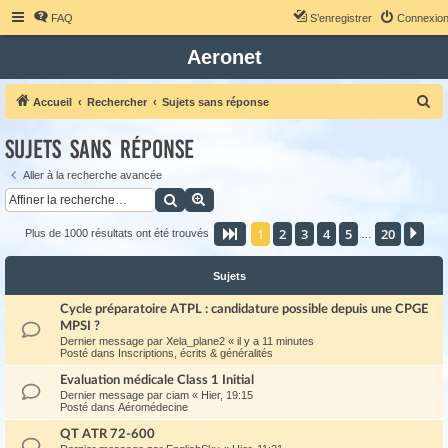
FAQ
S’enregistrer
Connexio
Aeronet
R
Accueil
Rechercher
Sujets sans réponse
e
Sujets sans réponse
c
h
Aller à la recherche avancée
Rechercher
Recherche avancée
e
r
1
2
3
4
5
20
Page
1
sur
20
Sui
Plus de 1000 résultats ont été trouvés
…
c
h
Sujets
e
Cycle préparatoire ATPL : candidature possible depuis une CPGE
r
MPSI ?
Dernier message par
Xela_plane2
«
il y a 11 minutes
Posté dans
Inscriptions, écrits & généralités
Evaluation médicale Class 1 Initial
Dernier message par
ciam
«
Hier, 19:15
Posté dans
Aéromédecine
QT ATR 72-600