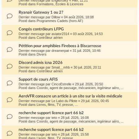
Dernier message par
EnglishSky
«
Hier, 11:21
Posté dans
Formations, Écoles & Licences
Ryanair Gateway 1 ou 2?
Dernier message par
Dillow
«
04 août 2026, 18:08
Posté dans
Programmes Cadets (hors AF)
Congés contrôleurs LFPG
Dernier message par
aviator2314
«
03 août 2026, 14:53
Posté dans
Contrôleur aérien
Pétition pour amphibies Fireboss à Biscarrosse
Dernier message par
dreamerpat
«
31 juil. 2026, 10:46
Posté dans
Divers
Discord admis icna 2026
Dernier message par
Smail__mhb
«
30 juil. 2026, 20:11
Posté dans
Contrôleur aérien
Support de cours AFIS
Dernier message par
CincoEstrelle
«
29 juil. 2026, 20:50
Posté dans
Coordo, agent de passage, mécanicien, ingénieur aéro, ...
AeroVFR consacre un article à un site sur la visite médicale
Dernier message par
Le Labo du Pilote
«
29 juil. 2026, 00:45
Posté dans
Livres, films, TV, presse, ...
recherche support licence part 66 b2
Dernier message par
teto
«
28 juil. 2026, 16:08
Posté dans
Coordo, agent de passage, mécanicien, ingénieur aéro, ...
recherche support licence part 66 b2
Dernier message par
teto
«
28 juil. 2026, 15:58
Posté dans
Livres, films, TV, presse, ...