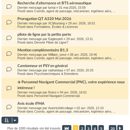
Recherche d'alternance et BTS aéronautique
Dernier message par
lumai
«
01 mai 2026, 15:59
Posté dans
Coordo, agent de passage, mécanicien, ingénieur aéro, ...
Prorogation QT A320 Mai 2026
Dernier message par
XCMustang
«
29 avr. 2026, 18:51
Posté dans
Formations, Écoles & Licences
pilote de ligne par la petite porte
Dernier message par
Eaglespirit
«
29 avr. 2026, 13:11
Posté dans
Devenir Pilote de Ligne?
Mention complémentaire B1.3
Dernier message par
William_sese
«
08 avr. 2026, 19:46
Posté dans
Coordo, agent de passage, mécanicien, ingénieur aéro, ...
Camionneur et PSY en général
Dernier message par
nathanbaa
«
07 avr. 2026, 20:25
Posté dans
Psychotechniques & Entretiens
✈️ Personnel Navigant Commercial (PNC), votre expérience nous
intéresse !
Dernier message par
Ruivo
«
04 avr. 2026, 16:01
Posté dans
Personnel Navigant Commercial
Avis école IFMA
Dernier message par
Autorisédécollage
«
02 avr. 2026, 12:10
Posté dans
Coordo, agent de passage, mécanicien, ingénieur aéro, ...
1
2
3
4
5
20
Page
1
sur
20
Sui
Plus de 1000 résultats ont été trouvés
…