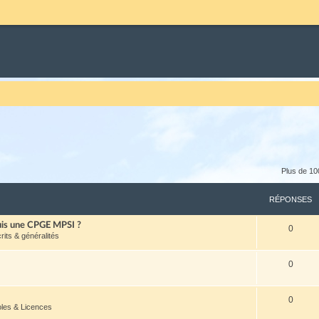
Plus de 10
RÉPONSES
puis une CPGE MPSI ?
0
crits & généralités
0
0
oles & Licences