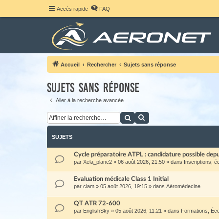
Accès rapide
FAQ
Accueil
Rechercher
Sujets sans réponse
Sujets sans réponse
Aller à la recherche avancée
Rechercher
Recherche avancée
SUJETS
Cycle préparatoire ATPL : candidature possible de
par
Xela_plane2
»
06 août 2026, 21:50
» dans
Inscriptions, é
Evaluation médicale Class 1 Initial
par
ciam
»
05 août 2026, 19:15
» dans
Aéromédecine
QT ATR 72-600
par
EnglishSky
»
05 août 2026, 11:21
» dans
Formations, Éc