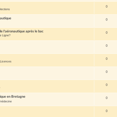
0
lections
nautique
0
de l'aéronautique après le bac
0
de Ligne?
0
0
 Licences
0
0
e
tique en Bretagne
0
médecine
0