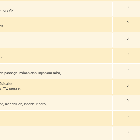
0
(hors AF)
0
ien
0
0
en
0
de passage, mécanicien, ingénieur aéro, ...
édicale
0
s, TV, presse, ...
0
, mécanicien, ingénieur aéro, ...
0
...
0