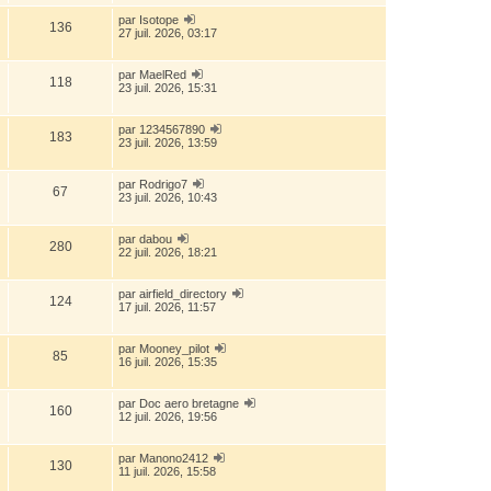
par
Isotope
136
27 juil. 2026, 03:17
par
MaelRed
118
23 juil. 2026, 15:31
par
1234567890
183
23 juil. 2026, 13:59
par
Rodrigo7
67
23 juil. 2026, 10:43
par
dabou
280
22 juil. 2026, 18:21
par
airfield_directory
124
17 juil. 2026, 11:57
par
Mooney_pilot
85
16 juil. 2026, 15:35
par
Doc aero bretagne
160
12 juil. 2026, 19:56
par
Manono2412
130
11 juil. 2026, 15:58