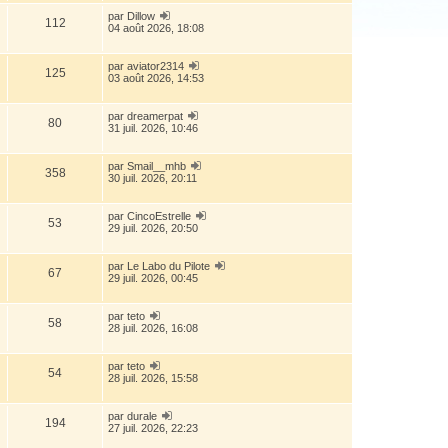
par
Dillow
112
04 août 2026, 18:08
par
aviator2314
125
03 août 2026, 14:53
par
dreamerpat
80
31 juil. 2026, 10:46
par
Smail__mhb
358
30 juil. 2026, 20:11
par
CincoEstrelle
53
29 juil. 2026, 20:50
par
Le Labo du Pilote
67
29 juil. 2026, 00:45
par
teto
58
28 juil. 2026, 16:08
par
teto
54
28 juil. 2026, 15:58
par
durale
194
27 juil. 2026, 22:23