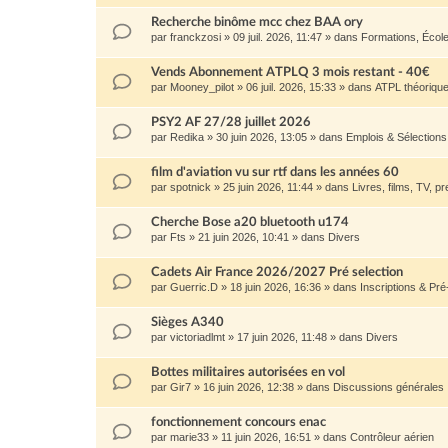
Recherche binôme mcc chez BAA ory
par
franckzosi
»
09 juil. 2026, 11:47
» dans
Formations, Écol
Vends Abonnement ATPLQ 3 mois restant - 40€
par
Mooney_pilot
»
06 juil. 2026, 15:33
» dans
ATPL théoriqu
PSY2 AF 27/28 juillet 2026
par
Redika
»
30 juin 2026, 13:05
» dans
Emplois & Sélection
film d'aviation vu sur rtf dans les années 60
par
spotnick
»
25 juin 2026, 11:44
» dans
Livres, films, TV, pr
Cherche Bose a20 bluetooth u174
par
Fts
»
21 juin 2026, 10:41
» dans
Divers
Cadets Air France 2026/2027 Pré selection
par
Guerric.D
»
18 juin 2026, 16:36
» dans
Inscriptions & Pré
Sièges A340
par
victoriadlmt
»
17 juin 2026, 11:48
» dans
Divers
Bottes militaires autorisées en vol
par
Gir7
»
16 juin 2026, 12:38
» dans
Discussions générales
fonctionnement concours enac
par
marie33
»
11 juin 2026, 16:51
» dans
Contrôleur aérien