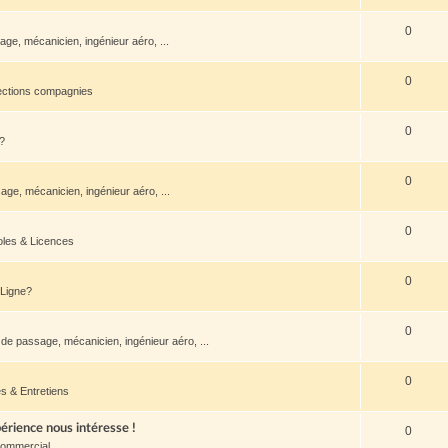
0
ge, mécanicien, ingénieur aéro, ...
0
ections compagnies
0
?
0
ge, mécanicien, ingénieur aéro, ...
0
oles & Licences
0
 Ligne?
0
de passage, mécanicien, ingénieur aéro, ...
0
s & Entretiens
rience nous intéresse !
0
Commercial