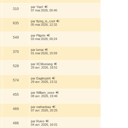
par
Yian!
310
07 mai 2026, 00:40
par
flying_is_cool
635
05 mai 2026, 12:32
par
Pilgrim
549
03 mai 2026, 00:24
par
lumai
370
01 mai 2026, 15:59
par
XCMustang
528
29 avr. 2026, 18:51
par
Eaglespirit
574
29 avr. 2026, 13:11
par
William_sese
455
08 avr. 2026, 19:46
par
nathanbaa
469
07 avr. 2026, 20:25
par
Ruivo
486
04 avr. 2026, 16:01