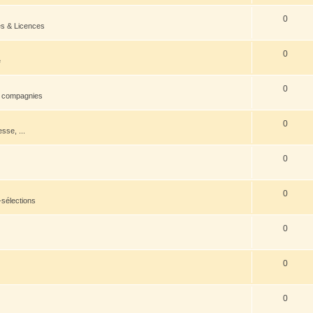
0
es & Licences
0
e
0
s compagnies
0
esse, ...
0
0
-sélections
0
0
0