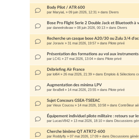
Body Pilot / ATR 600
par
MaryiaL
»
09 juin 2026, 12:31
» dans
Divers
Bose Pro Flight Serie 2 Double Jack et Bluetooth à 
par
daneelrolivaw
»
08 juin 2026, 00:13
» dans
Divers
Recherche un casque bose A20/30 ou Zulu 3/4 d'oc
par
Joravix
»
31 mai 2026, 19:57
» dans
Pilote privé
Présentation des formations au vol aux instruments
par
LC41
»
27 mai 2026, 13:04
» dans
Pilote privé
Débriefing Air France
par
lol64
»
26 mai 2026, 21:39
» dans
Emplois & Sélections 
Augmentation des minima LPV
par
IbraBell
»
14 mai 2026, 23:55
» dans
Pilote privé
Sujet Concours GSEA-TSEEAC
par
Vieux Coucou
»
14 mai 2026, 10:58
» dans
Contrôleur aé
Équipement individuel pilote militaire : retours sur le
par
LucasV842
»
13 mai 2026, 18:10
» dans
Discussions gén
Cherche binôme QT ATR72-600
par
Roddyfly
»
07 mai 2026, 17:09
» dans
Discussions génér