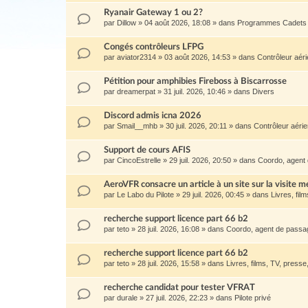
Ryanair Gateway 1 ou 2?
par
Dillow
»
04 août 2026, 18:08
» dans
Programmes Cadets 
Congés contrôleurs LFPG
par
aviator2314
»
03 août 2026, 14:53
» dans
Contrôleur aér
Pétition pour amphibies Fireboss à Biscarrosse
par
dreamerpat
»
31 juil. 2026, 10:46
» dans
Divers
Discord admis icna 2026
par
Smail__mhb
»
30 juil. 2026, 20:11
» dans
Contrôleur aéri
Support de cours AFIS
par
CincoEstrelle
»
29 juil. 2026, 20:50
» dans
Coordo, agent 
AeroVFR consacre un article à un site sur la visite m
par
Le Labo du Pilote
»
29 juil. 2026, 00:45
» dans
Livres, film
recherche support licence part 66 b2
par
teto
»
28 juil. 2026, 16:08
» dans
Coordo, agent de passage
recherche support licence part 66 b2
par
teto
»
28 juil. 2026, 15:58
» dans
Livres, films, TV, presse, 
recherche candidat pour tester VFRAT
par
durale
»
27 juil. 2026, 22:23
» dans
Pilote privé