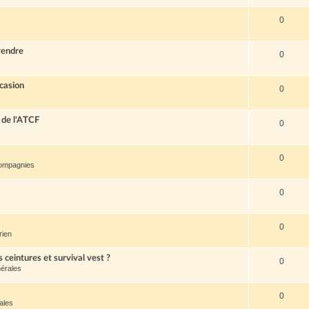
0
vendre
0
casion
0
 de l'ATCF
0
0
compagnies
0
0
rien
s ceintures et survival vest ?
0
érales
0
ales