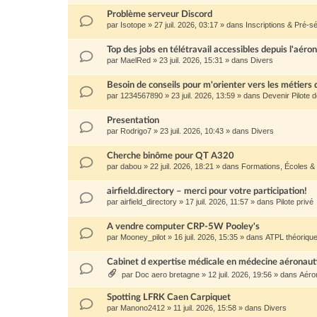
Problème serveur Discord
par
Isotope
»
27 juil. 2026, 03:17
» dans
Inscriptions & Pré-sé
Top des jobs en télétravail accessibles depuis l'aéro
par
MaelRed
»
23 juil. 2026, 15:31
» dans
Divers
Besoin de conseils pour m'orienter vers les métiers 
par
1234567890
»
23 juil. 2026, 13:59
» dans
Devenir Pilote 
Presentation
par
Rodrigo7
»
23 juil. 2026, 10:43
» dans
Divers
Cherche binôme pour QT A320
par
dabou
»
22 juil. 2026, 18:21
» dans
Formations, Écoles &
airfield.directory – merci pour votre participation!
par
airfield_directory
»
17 juil. 2026, 11:57
» dans
Pilote privé
A vendre computer CRP-5W Pooley's
par
Mooney_pilot
»
16 juil. 2026, 15:35
» dans
ATPL théoriqu
Cabinet d expertise médicale en médecine aéronau
par
Doc aero bretagne
»
12 juil. 2026, 19:56
» dans
Aéro
Spotting LFRK Caen Carpiquet
par
Manono2412
»
11 juil. 2026, 15:58
» dans
Divers