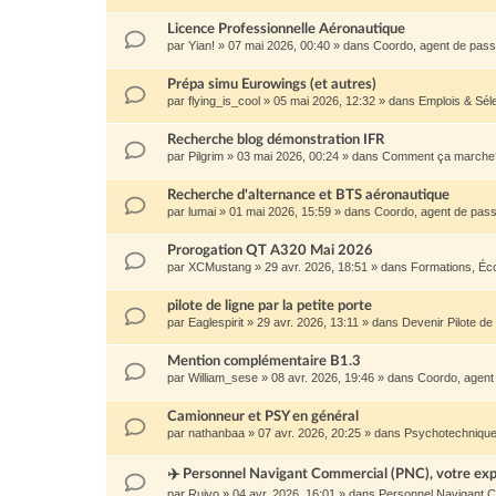
Licence Professionnelle Aéronautique
par
Yian!
»
07 mai 2026, 00:40
» dans
Coordo, agent de passa
Prépa simu Eurowings (et autres)
par
flying_is_cool
»
05 mai 2026, 12:32
» dans
Emplois & Sél
Recherche blog démonstration IFR
par
Pilgrim
»
03 mai 2026, 00:24
» dans
Comment ça marche
Recherche d'alternance et BTS aéronautique
par
lumai
»
01 mai 2026, 15:59
» dans
Coordo, agent de passa
Prorogation QT A320 Mai 2026
par
XCMustang
»
29 avr. 2026, 18:51
» dans
Formations, Éc
pilote de ligne par la petite porte
par
Eaglespirit
»
29 avr. 2026, 13:11
» dans
Devenir Pilote de
Mention complémentaire B1.3
par
William_sese
»
08 avr. 2026, 19:46
» dans
Coordo, agent 
Camionneur et PSY en général
par
nathanbaa
»
07 avr. 2026, 20:25
» dans
Psychotechnique
✈️ Personnel Navigant Commercial (PNC), votre expé
par
Ruivo
»
04 avr. 2026, 16:01
» dans
Personnel Navigant 