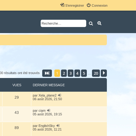
S’enregistrer
Connexion
Rechercher
Recherche avancé
1
2
3
4
5
20
Page
1
sur
20
Suivante
00 résultats ont été trouvés
…
VUES
DERNIER MESSAGE
par
Xela_plane2
29
06 août 2026, 21:50
par
ciam
43
05 août 2026, 19:15
par
EnglishSky
89
05 août 2026, 11:21