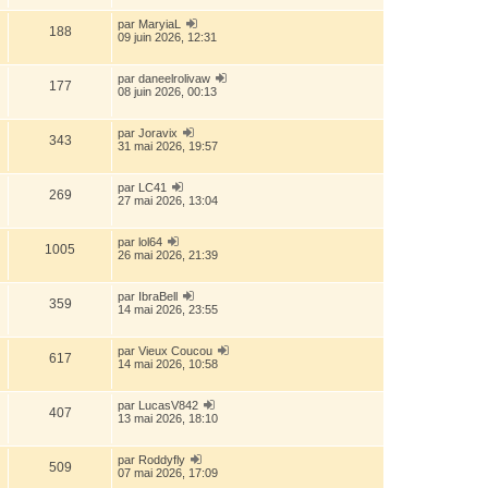
par
MaryiaL
188
09 juin 2026, 12:31
par
daneelrolivaw
177
08 juin 2026, 00:13
par
Joravix
343
31 mai 2026, 19:57
par
LC41
269
27 mai 2026, 13:04
par
lol64
1005
26 mai 2026, 21:39
par
IbraBell
359
14 mai 2026, 23:55
par
Vieux Coucou
617
14 mai 2026, 10:58
par
LucasV842
407
13 mai 2026, 18:10
par
Roddyfly
509
07 mai 2026, 17:09