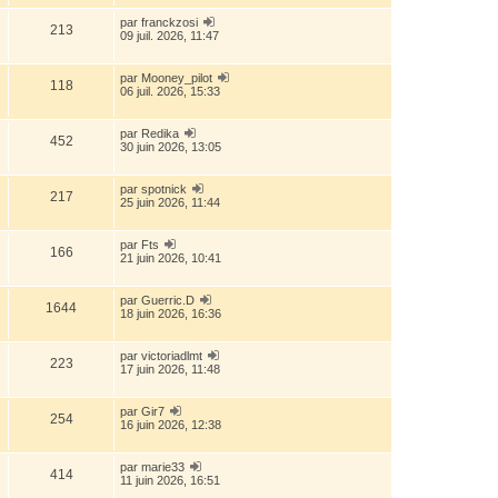
par
franckzosi
213
09 juil. 2026, 11:47
par
Mooney_pilot
118
06 juil. 2026, 15:33
par
Redika
452
30 juin 2026, 13:05
par
spotnick
217
25 juin 2026, 11:44
par
Fts
166
21 juin 2026, 10:41
par
Guerric.D
1644
18 juin 2026, 16:36
par
victoriadlmt
223
17 juin 2026, 11:48
par
Gir7
254
16 juin 2026, 12:38
par
marie33
414
11 juin 2026, 16:51