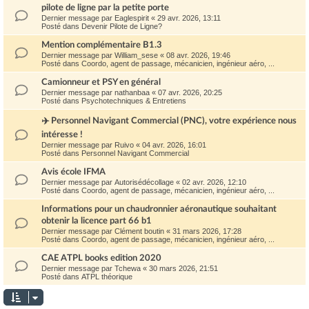
pilote de ligne par la petite porte
Dernier message par
Eaglespirit
«
29 avr. 2026, 13:11
Posté dans
Devenir Pilote de Ligne?
Mention complémentaire B1.3
Dernier message par
William_sese
«
08 avr. 2026, 19:46
Posté dans
Coordo, agent de passage, mécanicien, ingénieur aéro, ...
Camionneur et PSY en général
Dernier message par
nathanbaa
«
07 avr. 2026, 20:25
Posté dans
Psychotechniques & Entretiens
✈️ Personnel Navigant Commercial (PNC), votre expérience nous
intéresse !
Dernier message par
Ruivo
«
04 avr. 2026, 16:01
Posté dans
Personnel Navigant Commercial
Avis école IFMA
Dernier message par
Autorisédécollage
«
02 avr. 2026, 12:10
Posté dans
Coordo, agent de passage, mécanicien, ingénieur aéro, ...
Informations pour un chaudronnier aéronautique souhaitant
obtenir la licence part 66 b1
Dernier message par
Clément boutin
«
31 mars 2026, 17:28
Posté dans
Coordo, agent de passage, mécanicien, ingénieur aéro, ...
CAE ATPL books edition 2020
Dernier message par
Tchewa
«
30 mars 2026, 21:51
Posté dans
ATPL théorique