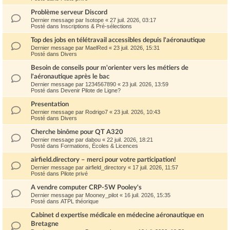
Problème serveur Discord
Dernier message par
Isotope
«
27 juil. 2026, 03:17
Posté dans
Inscriptions & Pré-sélections
Top des jobs en télétravail accessibles depuis l'aéronautique
Dernier message par
MaelRed
«
23 juil. 2026, 15:31
Posté dans
Divers
Besoin de conseils pour m'orienter vers les métiers de
l'aéronautique après le bac
Dernier message par
1234567890
«
23 juil. 2026, 13:59
Posté dans
Devenir Pilote de Ligne?
Presentation
Dernier message par
Rodrigo7
«
23 juil. 2026, 10:43
Posté dans
Divers
Cherche binôme pour QT A320
Dernier message par
dabou
«
22 juil. 2026, 18:21
Posté dans
Formations, Écoles & Licences
airfield.directory – merci pour votre participation!
Dernier message par
airfield_directory
«
17 juil. 2026, 11:57
Posté dans
Pilote privé
A vendre computer CRP-5W Pooley's
Dernier message par
Mooney_pilot
«
16 juil. 2026, 15:35
Posté dans
ATPL théorique
Cabinet d expertise médicale en médecine aéronautique en
Bretagne