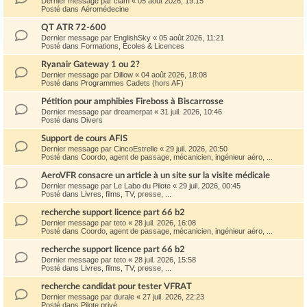
Dernier message par
ciam
«
05 août 2026, 19:15
Posté dans
Aéromédecine
QT ATR 72-600
Dernier message par
EnglishSky
«
05 août 2026, 11:21
Posté dans
Formations, Écoles & Licences
Ryanair Gateway 1 ou 2?
Dernier message par
Dillow
«
04 août 2026, 18:08
Posté dans
Programmes Cadets (hors AF)
Pétition pour amphibies Fireboss à Biscarrosse
Dernier message par
dreamerpat
«
31 juil. 2026, 10:46
Posté dans
Divers
Support de cours AFIS
Dernier message par
CincoEstrelle
«
29 juil. 2026, 20:50
Posté dans
Coordo, agent de passage, mécanicien, ingénieur aéro, ...
AeroVFR consacre un article à un site sur la visite médicale
Dernier message par
Le Labo du Pilote
«
29 juil. 2026, 00:45
Posté dans
Livres, films, TV, presse, ...
recherche support licence part 66 b2
Dernier message par
teto
«
28 juil. 2026, 16:08
Posté dans
Coordo, agent de passage, mécanicien, ingénieur aéro, ...
recherche support licence part 66 b2
Dernier message par
teto
«
28 juil. 2026, 15:58
Posté dans
Livres, films, TV, presse, ...
recherche candidat pour tester VFRAT
Dernier message par
durale
«
27 juil. 2026, 22:23
Posté dans
Pilote privé