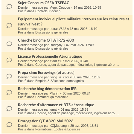
Sujet Concours GSEA-TSEEAC
Dernier message par
Vieux Coucou
«
14 mai 2026, 10:58
Posté dans
Contrôleur aérien
Équipement individuel pilote militaire : retours sur les ceintures et
survival vest ?
Dernier message par
LucasV842
«
13 mai 2026, 18:10
Posté dans
Discussions générales
Cherche binôme QT ATR72-600
Dernier message par
Roddyfly
«
07 mai 2026, 17:09
Posté dans
Discussions générales
Licence Professionnelle Aéronautique
Dernier message par
Yian!
«
07 mai 2026, 00:40
Posté dans
Coordo, agent de passage, mécanicien, ingénieur aéro, ...
Prépa simu Eurowings (et autres)
Dernier message par
flying_is_cool
«
05 mai 2026, 12:32
Posté dans
Emplois & Sélections compagnies
Recherche blog démonstration IFR
Dernier message par
Pilgrim
«
03 mai 2026, 00:24
Posté dans
Comment ça marche?
Recherche d'alternance et BTS aéronautique
Dernier message par
lumai
«
01 mai 2026, 15:59
Posté dans
Coordo, agent de passage, mécanicien, ingénieur aéro, ...
Prorogation QT A320 Mai 2026
Dernier message par
XCMustang
«
29 avr. 2026, 18:51
Posté dans
Formations, Écoles & Licences