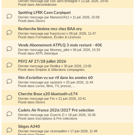
Dernier message par
Doc aero bretagne
«
12 juil. 2026, 19:56
Posté dans
Aéromédecine
Spotting LFRK Caen Carpiquet
Dernier message par
Manono2412
«
11 juil. 2026, 15:58
Posté dans
Divers
Recherche binôme mcc chez BAA ory
Dernier message par
franckzosi
«
09 juil. 2026, 11:47
Posté dans
Formations, Écoles & Licences
Vends Abonnement ATPLQ 3 mois restant - 40€
Dernier message par
Mooney_pilot
«
06 juil. 2026, 15:33
Posté dans
ATPL théorique
PSY2 AF 27/28 juillet 2026
Dernier message par
Redika
«
30 juin 2026, 13:05
Posté dans
Emplois & Sélections compagnies
film d'aviation vu sur rtf dans les années 60
Dernier message par
spotnick
«
25 juin 2026, 11:44
Posté dans
Livres, films, TV, presse, ...
Cherche Bose a20 bluetooth u174
Dernier message par
Fts
«
21 juin 2026, 10:41
Posté dans
Divers
Cadets Air France 2026/2027 Pré selection
Dernier message par
Guerric.D
«
18 juin 2026, 16:36
Posté dans
Inscriptions & Pré-sélections
Sièges A340
Dernier message par
victoriadlmt
«
17 juin 2026, 11:48
Posté dans
Divers