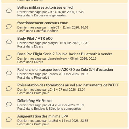
Bottes militaires autorisées en vol
Dernier message par
Gir7
«
16 juin 2026, 12:38
Posté dans
Discussions générales
fonctionnement concours enac
Dernier message par
marie33
«
11 juin 2026, 16:51
Posté dans
Contrôleur aérien
Body Pilot / ATR 600
Dernier message par
MaryiaL
«
09 juin 2026, 12:31
Posté dans
Divers
Bose Pro Flight Serie 2 Double Jack et Bluetooth à vendre
Dernier message par
daneelrolivaw
«
08 juin 2026, 00:13
Posté dans
Divers
Recherche un casque bose A20/30 ou Zulu 3/4 d'occasion
Dernier message par
Joravix
«
31 mai 2026, 19:57
Posté dans
Pilote privé
Présentation des formations au vol aux instruments de l'ATCF
Dernier message par
LC41
«
27 mai 2026, 13:04
Posté dans
Pilote privé
Débriefing Air France
Dernier message par
lol64
«
26 mai 2026, 21:39
Posté dans
Emplois & Sélections compagnies
Augmentation des minima LPV
Dernier message par
IbraBell
«
14 mai 2026, 23:55
Posté dans
Pilote privé