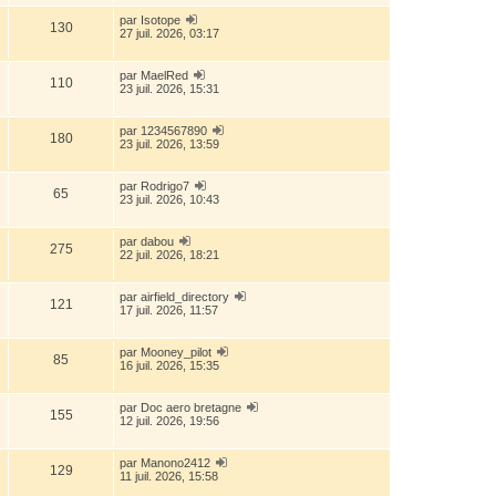
par
Isotope
130
27 juil. 2026, 03:17
par
MaelRed
110
23 juil. 2026, 15:31
par
1234567890
180
23 juil. 2026, 13:59
par
Rodrigo7
65
23 juil. 2026, 10:43
par
dabou
275
22 juil. 2026, 18:21
par
airfield_directory
121
17 juil. 2026, 11:57
par
Mooney_pilot
85
16 juil. 2026, 15:35
par
Doc aero bretagne
155
12 juil. 2026, 19:56
par
Manono2412
129
11 juil. 2026, 15:58