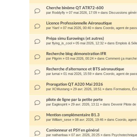
Cherche binôme QT ATR72-600
par
Roddyfly
»
07 mai 2026, 17:09
» dans
Discussions génér
Licence Professionnelle Aéronautique
par
Yian!
»
07 mai 2026, 00:40
» dans
Coordo, agent de passa
Prépa simu Eurowings (et autres)
par
flying_is_cool
»
05 mai 2026, 12:32
» dans
Emplois & Sél
Recherche blog démonstration IFR
par
Pilgrim
»
03 mai 2026, 00:24
» dans
Comment ça marche
Recherche d'alternance et BTS aéronautique
par
lumai
»
01 mai 2026, 15:59
» dans
Coordo, agent de passa
Prorogation QT A320 Mai 2026
par
XCMustang
»
29 avr. 2026, 18:51
» dans
Formations, Éc
pilote de ligne par la petite porte
par
Eaglespirit
»
29 avr. 2026, 13:11
» dans
Devenir Pilote de
Mention complémentaire B1.3
par
William_sese
»
08 avr. 2026, 19:46
» dans
Coordo, agent 
Camionneur et PSY en général
par
nathanbaa
»
07 avr. 2026, 20:25
» dans
Psychotechnique