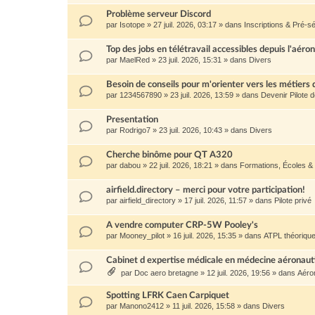
Problème serveur Discord
par
Isotope
»
27 juil. 2026, 03:17
» dans
Inscriptions & Pré-sé
Top des jobs en télétravail accessibles depuis l'aéro
par
MaelRed
»
23 juil. 2026, 15:31
» dans
Divers
Besoin de conseils pour m'orienter vers les métiers 
par
1234567890
»
23 juil. 2026, 13:59
» dans
Devenir Pilote 
Presentation
par
Rodrigo7
»
23 juil. 2026, 10:43
» dans
Divers
Cherche binôme pour QT A320
par
dabou
»
22 juil. 2026, 18:21
» dans
Formations, Écoles &
airfield.directory – merci pour votre participation!
par
airfield_directory
»
17 juil. 2026, 11:57
» dans
Pilote privé
A vendre computer CRP-5W Pooley's
par
Mooney_pilot
»
16 juil. 2026, 15:35
» dans
ATPL théoriqu
Cabinet d expertise médicale en médecine aéronau
par
Doc aero bretagne
»
12 juil. 2026, 19:56
» dans
Aéro
Spotting LFRK Caen Carpiquet
par
Manono2412
»
11 juil. 2026, 15:58
» dans
Divers