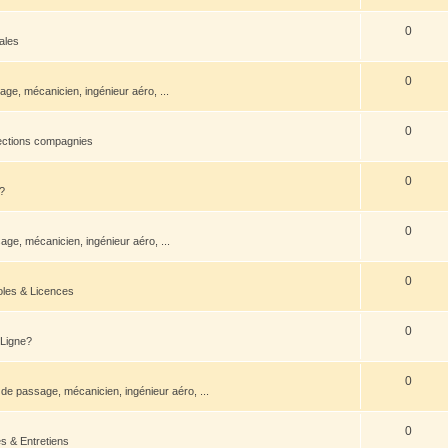
0
ales
0
ge, mécanicien, ingénieur aéro, ...
0
ections compagnies
0
?
0
ge, mécanicien, ingénieur aéro, ...
0
oles & Licences
0
 Ligne?
0
de passage, mécanicien, ingénieur aéro, ...
0
s & Entretiens