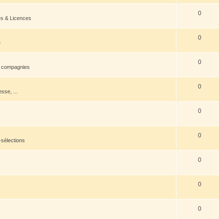
0
es & Licences
0
e
0
s compagnies
0
esse, ...
0
0
-sélections
0
0
0