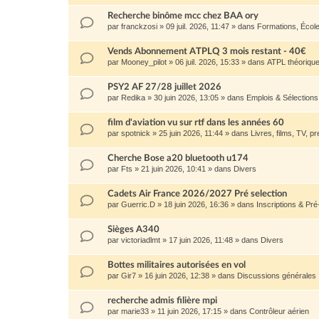
Recherche binôme mcc chez BAA ory
par
franckzosi
»
09 juil. 2026, 11:47
» dans
Formations, Écol
Vends Abonnement ATPLQ 3 mois restant - 40€
par
Mooney_pilot
»
06 juil. 2026, 15:33
» dans
ATPL théoriqu
PSY2 AF 27/28 juillet 2026
par
Redika
»
30 juin 2026, 13:05
» dans
Emplois & Sélection
film d'aviation vu sur rtf dans les années 60
par
spotnick
»
25 juin 2026, 11:44
» dans
Livres, films, TV, pr
Cherche Bose a20 bluetooth u174
par
Fts
»
21 juin 2026, 10:41
» dans
Divers
Cadets Air France 2026/2027 Pré selection
par
Guerric.D
»
18 juin 2026, 16:36
» dans
Inscriptions & Pré
Sièges A340
par
victoriadlmt
»
17 juin 2026, 11:48
» dans
Divers
Bottes militaires autorisées en vol
par
Gir7
»
16 juin 2026, 12:38
» dans
Discussions générales
recherche admis filière mpi
par
marie33
»
11 juin 2026, 17:15
» dans
Contrôleur aérien