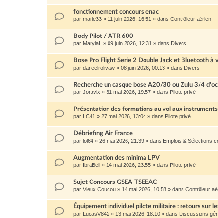
fonctionnement concours enac
par
marie33
»
11 juin 2026, 16:51
» dans
Contrôleur aérien
Body Pilot / ATR 600
par
MaryiaL
»
09 juin 2026, 12:31
» dans
Divers
Bose Pro Flight Serie 2 Double Jack et Bluetooth à 
par
daneelrolivaw
»
08 juin 2026, 00:13
» dans
Divers
Recherche un casque bose A20/30 ou Zulu 3/4 d'oc
par
Joravix
»
31 mai 2026, 19:57
» dans
Pilote privé
Présentation des formations au vol aux instruments
par
LC41
»
27 mai 2026, 13:04
» dans
Pilote privé
Débriefing Air France
par
lol64
»
26 mai 2026, 21:39
» dans
Emplois & Sélections 
Augmentation des minima LPV
par
IbraBell
»
14 mai 2026, 23:55
» dans
Pilote privé
Sujet Concours GSEA-TSEEAC
par
Vieux Coucou
»
14 mai 2026, 10:58
» dans
Contrôleur aé
Équipement individuel pilote militaire : retours sur le
par
LucasV842
»
13 mai 2026, 18:10
» dans
Discussions gén