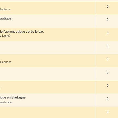
0
lections
nautique
0
de l'aéronautique après le bac
0
de Ligne?
0
0
 Licences
0
0
e
tique en Bretagne
0
médecine
0