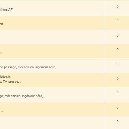
0
(hors AF)
0
ien
0
0
en
0
de passage, mécanicien, ingénieur aéro, ...
édicale
0
s, TV, presse, ...
0
, mécanicien, ingénieur aéro, ...
0
...
0