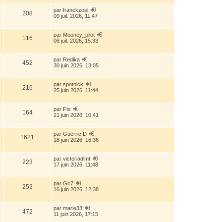
par
franckzosi
208
09 juil. 2026, 11:47
par
Mooney_pilot
116
06 juil. 2026, 15:33
par
Redika
452
30 juin 2026, 13:05
par
spotnick
216
25 juin 2026, 11:44
par
Fts
164
21 juin 2026, 10:41
par
Guerric.D
1621
18 juin 2026, 16:36
par
victoriadlmt
223
17 juin 2026, 11:48
par
Gir7
253
16 juin 2026, 12:38
par
marie33
472
11 juin 2026, 17:15