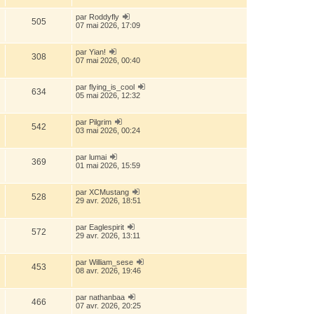
par
Roddyfly
505
07 mai 2026, 17:09
par
Yian!
308
07 mai 2026, 00:40
par
flying_is_cool
634
05 mai 2026, 12:32
par
Pilgrim
542
03 mai 2026, 00:24
par
lumai
369
01 mai 2026, 15:59
par
XCMustang
528
29 avr. 2026, 18:51
par
Eaglespirit
572
29 avr. 2026, 13:11
par
William_sese
453
08 avr. 2026, 19:46
par
nathanbaa
466
07 avr. 2026, 20:25