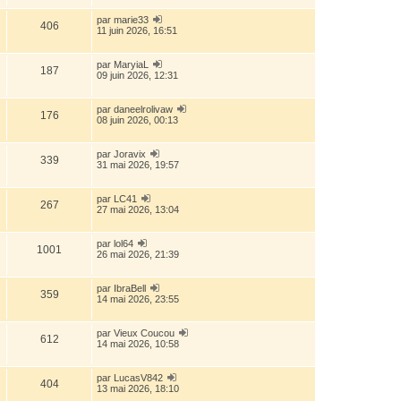
par
marie33
406
11 juin 2026, 16:51
par
MaryiaL
187
09 juin 2026, 12:31
par
daneelrolivaw
176
08 juin 2026, 00:13
par
Joravix
339
31 mai 2026, 19:57
par
LC41
267
27 mai 2026, 13:04
par
lol64
1001
26 mai 2026, 21:39
par
IbraBell
359
14 mai 2026, 23:55
par
Vieux Coucou
612
14 mai 2026, 10:58
par
LucasV842
404
13 mai 2026, 18:10