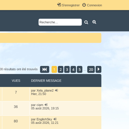
S’enregistrer
Connexion
Rechercher
Recherche avancé
1
2
3
4
5
20
Page
1
sur
20
Suivante
00 résultats ont été trouvés
…
VUES
DERNIER MESSAGE
par
Xela_plane2
7
Hier, 21:50
par
ciam
36
05 août 2026, 19:15
par
EnglishSky
80
05 août 2026, 11:21