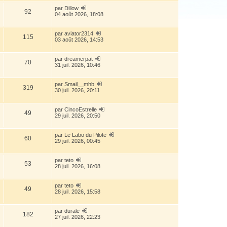
par
Dillow
92
04 août 2026, 18:08
par
aviator2314
115
03 août 2026, 14:53
par
dreamerpat
70
31 juil. 2026, 10:46
par
Smail__mhb
319
30 juil. 2026, 20:11
par
CincoEstrelle
49
29 juil. 2026, 20:50
par
Le Labo du Pilote
60
29 juil. 2026, 00:45
par
teto
53
28 juil. 2026, 16:08
par
teto
49
28 juil. 2026, 15:58
par
durale
182
27 juil. 2026, 22:23