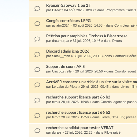
Ryanair Gateway 1 ou 2?
par
Dillow
»
04 août 2026, 18:08
» dans
Programmes Cadets 
Congés contrôleurs LFPG
par
aviator2314
»
03 août 2026, 14:53
» dans
Contrôleur aér
Pétition pour amphibies Fireboss à Biscarrosse
par
dreamerpat
»
31 juil. 2026, 10:46
» dans
Divers
Discord admis icna 2026
par
Smail__mhb
»
30 juil. 2026, 20:11
» dans
Contrôleur aéri
Support de cours AFIS
par
CincoEstrelle
»
29 juil. 2026, 20:50
» dans
Coordo, agent 
AeroVFR consacre un article à un site sur la visite m
par
Le Labo du Pilote
»
29 juil. 2026, 00:45
» dans
Livres, film
recherche support licence part 66 b2
par
teto
»
28 juil. 2026, 16:08
» dans
Coordo, agent de passage
recherche support licence part 66 b2
par
teto
»
28 juil. 2026, 15:58
» dans
Livres, films, TV, presse, 
recherche candidat pour tester VFRAT
par
durale
»
27 juil. 2026, 22:23
» dans
Pilote privé