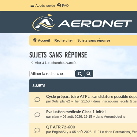
Accès rapide
FAQ
Accueil
Rechercher
Sujets sans réponse
Sujets sans réponse
Aller à la recherche avancée
Rechercher
Recherche avancée
SUJETS
Cycle préparatoire ATPL : candidature possible de
par
Xela_plane2
»
Hier, 21:50
» dans
Inscriptions, écrits & gé
Evaluation médicale Class 1 Initial
par
ciam
»
05 août 2026, 19:15
» dans
Aéromédecine
QT ATR 72-600
par
EnglishSky
»
05 août 2026, 11:21
» dans
Formations, Éc