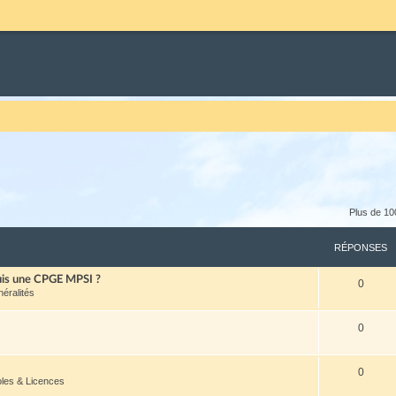
Plus de 10
RÉPONSES
puis une CPGE MPSI ?
0
néralités
0
0
oles & Licences