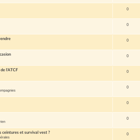
0
0
vendre
0
casion
0
 de l'ATCF
0
0
compagnies
0
0
rien
s ceintures et survival vest ?
0
érales