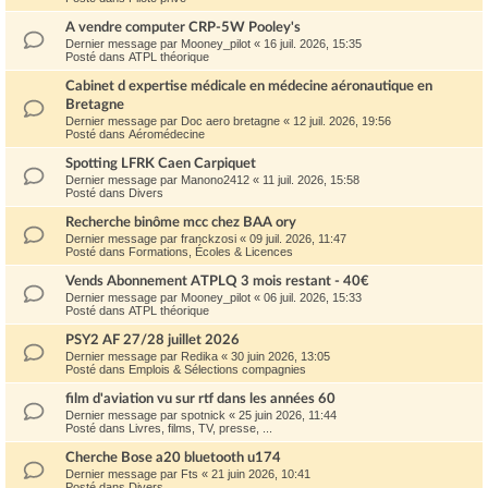
A vendre computer CRP-5W Pooley's
Dernier message par
Mooney_pilot
«
16 juil. 2026, 15:35
Posté dans
ATPL théorique
Cabinet d expertise médicale en médecine aéronautique en
Bretagne
Dernier message par
Doc aero bretagne
«
12 juil. 2026, 19:56
Posté dans
Aéromédecine
Spotting LFRK Caen Carpiquet
Dernier message par
Manono2412
«
11 juil. 2026, 15:58
Posté dans
Divers
Recherche binôme mcc chez BAA ory
Dernier message par
franckzosi
«
09 juil. 2026, 11:47
Posté dans
Formations, Écoles & Licences
Vends Abonnement ATPLQ 3 mois restant - 40€
Dernier message par
Mooney_pilot
«
06 juil. 2026, 15:33
Posté dans
ATPL théorique
PSY2 AF 27/28 juillet 2026
Dernier message par
Redika
«
30 juin 2026, 13:05
Posté dans
Emplois & Sélections compagnies
film d'aviation vu sur rtf dans les années 60
Dernier message par
spotnick
«
25 juin 2026, 11:44
Posté dans
Livres, films, TV, presse, ...
Cherche Bose a20 bluetooth u174
Dernier message par
Fts
«
21 juin 2026, 10:41
Posté dans
Divers