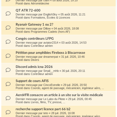
Dernier message par
ciam
«
05 août 2026, 19:15
Posté dans
Aéromédecine
QT ATR 72-600
Dernier message par
EnglishSky
«
05 août 2026, 11:21
Posté dans
Formations, Écoles & Licences
Ryanair Gateway 1 ou 2?
Dernier message par
Dillow
«
04 août 2026, 18:08
Posté dans
Programmes Cadets (hors AF)
Congés contrôleurs LFPG
Dernier message par
aviator2314
«
03 août 2026, 14:53
Posté dans
Contrôleur aérien
Pétition pour amphibies Fireboss à Biscarrosse
Dernier message par
dreamerpat
«
31 juil. 2026, 10:46
Posté dans
Divers
Discord admis icna 2026
Dernier message par
Smail__mhb
«
30 juil. 2026, 20:11
Posté dans
Contrôleur aérien
Support de cours AFIS
Dernier message par
CincoEstrelle
«
29 juil. 2026, 20:50
Posté dans
Coordo, agent de passage, mécanicien, ingénieur aéro, ...
AeroVFR consacre un article à un site sur la visite médicale
Dernier message par
Le Labo du Pilote
«
29 juil. 2026, 00:45
Posté dans
Livres, films, TV, presse, ...
recherche support licence part 66 b2
Dernier message par
teto
«
28 juil. 2026, 16:08
Posté dans
Coordo, agent de passage, mécanicien, ingénieur aéro, ...