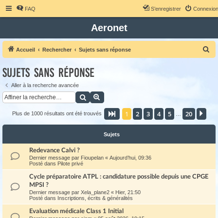
FAQ
S’enregistrer
Connexio
Aeronet
R
Accueil
Rechercher
Sujets sans réponse
e
Sujets sans réponse
c
h
Aller à la recherche avancée
Rechercher
Recherche avancée
e
r
1
2
3
4
5
20
Page
1
sur
20
Sui
Plus de 1000 résultats ont été trouvés
…
c
h
Sujets
e
Redevance Calvi ?
r
Dernier message par
Fioupelan
«
Aujourd’hui, 09:36
Posté dans
Pilote privé
Cycle préparatoire ATPL : candidature possible depuis une CPGE
MPSI ?
Dernier message par
Xela_plane2
«
Hier, 21:50
Posté dans
Inscriptions, écrits & généralités
Evaluation médicale Class 1 Initial