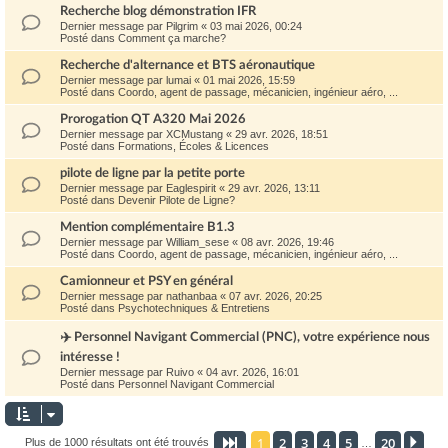
Recherche blog démonstration IFR
Dernier message par
Pilgrim
«
03 mai 2026, 00:24
Posté dans
Comment ça marche?
Recherche d'alternance et BTS aéronautique
Dernier message par
lumai
«
01 mai 2026, 15:59
Posté dans
Coordo, agent de passage, mécanicien, ingénieur aéro, ...
Prorogation QT A320 Mai 2026
Dernier message par
XCMustang
«
29 avr. 2026, 18:51
Posté dans
Formations, Écoles & Licences
pilote de ligne par la petite porte
Dernier message par
Eaglespirit
«
29 avr. 2026, 13:11
Posté dans
Devenir Pilote de Ligne?
Mention complémentaire B1.3
Dernier message par
William_sese
«
08 avr. 2026, 19:46
Posté dans
Coordo, agent de passage, mécanicien, ingénieur aéro, ...
Camionneur et PSY en général
Dernier message par
nathanbaa
«
07 avr. 2026, 20:25
Posté dans
Psychotechniques & Entretiens
✈️ Personnel Navigant Commercial (PNC), votre expérience nous
intéresse !
Dernier message par
Ruivo
«
04 avr. 2026, 16:01
Posté dans
Personnel Navigant Commercial
1
2
3
4
5
20
Page
1
sur
20
Sui
Plus de 1000 résultats ont été trouvés
…