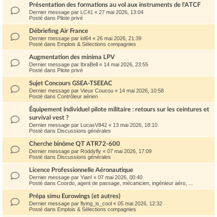
Présentation des formations au vol aux instruments de l'ATCF
Dernier message par
LC41
«
27 mai 2026, 13:04
Posté dans
Pilote privé
Débriefing Air France
Dernier message par
lol64
«
26 mai 2026, 21:39
Posté dans
Emplois & Sélections compagnies
Augmentation des minima LPV
Dernier message par
IbraBell
«
14 mai 2026, 23:55
Posté dans
Pilote privé
Sujet Concours GSEA-TSEEAC
Dernier message par
Vieux Coucou
«
14 mai 2026, 10:58
Posté dans
Contrôleur aérien
Équipement individuel pilote militaire : retours sur les ceintures et
survival vest ?
Dernier message par
LucasV842
«
13 mai 2026, 18:10
Posté dans
Discussions générales
Cherche binôme QT ATR72-600
Dernier message par
Roddyfly
«
07 mai 2026, 17:09
Posté dans
Discussions générales
Licence Professionnelle Aéronautique
Dernier message par
Yian!
«
07 mai 2026, 00:40
Posté dans
Coordo, agent de passage, mécanicien, ingénieur aéro, ...
Prépa simu Eurowings (et autres)
Dernier message par
flying_is_cool
«
05 mai 2026, 12:32
Posté dans
Emplois & Sélections compagnies