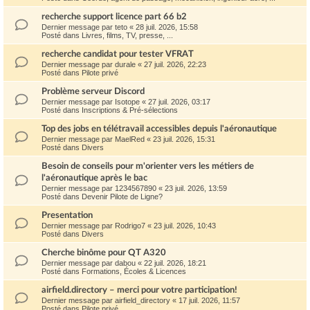
recherche support licence part 66 b2
Dernier message par
teto
«
28 juil. 2026, 15:58
Posté dans
Livres, films, TV, presse, ...
recherche candidat pour tester VFRAT
Dernier message par
durale
«
27 juil. 2026, 22:23
Posté dans
Pilote privé
Problème serveur Discord
Dernier message par
Isotope
«
27 juil. 2026, 03:17
Posté dans
Inscriptions & Pré-sélections
Top des jobs en télétravail accessibles depuis l'aéronautique
Dernier message par
MaelRed
«
23 juil. 2026, 15:31
Posté dans
Divers
Besoin de conseils pour m'orienter vers les métiers de
l'aéronautique après le bac
Dernier message par
1234567890
«
23 juil. 2026, 13:59
Posté dans
Devenir Pilote de Ligne?
Presentation
Dernier message par
Rodrigo7
«
23 juil. 2026, 10:43
Posté dans
Divers
Cherche binôme pour QT A320
Dernier message par
dabou
«
22 juil. 2026, 18:21
Posté dans
Formations, Écoles & Licences
airfield.directory – merci pour votre participation!
Dernier message par
airfield_directory
«
17 juil. 2026, 11:57
Posté dans
Pilote privé