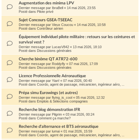
Augmentation des minima LPV
Dernier message par
IbraBell
«
14 mai 2026, 23:55
Posté dans
Pilote privé
Sujet Concours GSEA-TSEEAC
Dernier message par
Vieux Coucou
«
14 mai 2026, 10:58
Posté dans
Contrôleur aérien
Équipement individuel pilote militaire : retours sur les ceintures et
survival vest ?
Dernier message par
LucasV842
«
13 mai 2026, 18:10
Posté dans
Discussions générales
Cherche binôme QT ATR72-600
Dernier message par
Roddyfly
«
07 mai 2026, 17:09
Posté dans
Discussions générales
Licence Professionnelle Aéronautique
Dernier message par
Yian!
«
07 mai 2026, 00:40
Posté dans
Coordo, agent de passage, mécanicien, ingénieur aéro, ...
Prépa simu Eurowings (et autres)
Dernier message par
flying_is_cool
«
05 mai 2026, 12:32
Posté dans
Emplois & Sélections compagnies
Recherche blog démonstration IFR
Dernier message par
Pilgrim
«
03 mai 2026, 00:24
Posté dans
Comment ça marche?
Recherche d'alternance et BTS aéronautique
Dernier message par
lumai
«
01 mai 2026, 15:59
Posté dans
Coordo, agent de passage, mécanicien, ingénieur aéro, ...