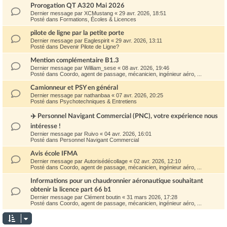
Prorogation QT A320 Mai 2026
Dernier message par
XCMustang
«
29 avr. 2026, 18:51
Posté dans
Formations, Écoles & Licences
pilote de ligne par la petite porte
Dernier message par
Eaglespirit
«
29 avr. 2026, 13:11
Posté dans
Devenir Pilote de Ligne?
Mention complémentaire B1.3
Dernier message par
William_sese
«
08 avr. 2026, 19:46
Posté dans
Coordo, agent de passage, mécanicien, ingénieur aéro, ...
Camionneur et PSY en général
Dernier message par
nathanbaa
«
07 avr. 2026, 20:25
Posté dans
Psychotechniques & Entretiens
✈️ Personnel Navigant Commercial (PNC), votre expérience nous
intéresse !
Dernier message par
Ruivo
«
04 avr. 2026, 16:01
Posté dans
Personnel Navigant Commercial
Avis école IFMA
Dernier message par
Autorisédécollage
«
02 avr. 2026, 12:10
Posté dans
Coordo, agent de passage, mécanicien, ingénieur aéro, ...
Informations pour un chaudronnier aéronautique souhaitant
obtenir la licence part 66 b1
Dernier message par
Clément boutin
«
31 mars 2026, 17:28
Posté dans
Coordo, agent de passage, mécanicien, ingénieur aéro, ...