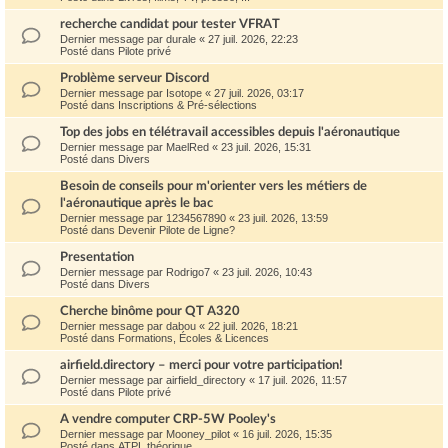
recherche candidat pour tester VFRAT
Dernier message par
durale
«
27 juil. 2026, 22:23
Posté dans
Pilote privé
Problème serveur Discord
Dernier message par
Isotope
«
27 juil. 2026, 03:17
Posté dans
Inscriptions & Pré-sélections
Top des jobs en télétravail accessibles depuis l'aéronautique
Dernier message par
MaelRed
«
23 juil. 2026, 15:31
Posté dans
Divers
Besoin de conseils pour m'orienter vers les métiers de
l'aéronautique après le bac
Dernier message par
1234567890
«
23 juil. 2026, 13:59
Posté dans
Devenir Pilote de Ligne?
Presentation
Dernier message par
Rodrigo7
«
23 juil. 2026, 10:43
Posté dans
Divers
Cherche binôme pour QT A320
Dernier message par
dabou
«
22 juil. 2026, 18:21
Posté dans
Formations, Écoles & Licences
airfield.directory – merci pour votre participation!
Dernier message par
airfield_directory
«
17 juil. 2026, 11:57
Posté dans
Pilote privé
A vendre computer CRP-5W Pooley's
Dernier message par
Mooney_pilot
«
16 juil. 2026, 15:35
Posté dans
ATPL théorique