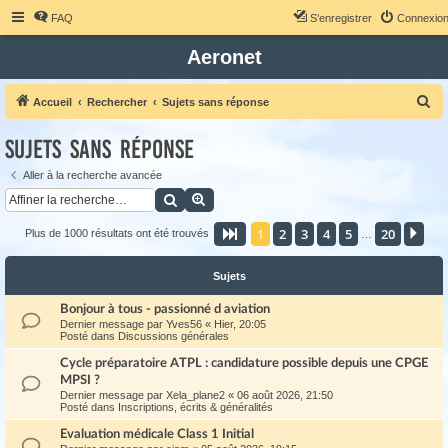
FAQ
S’enregistrer
Connexio
Aeronet
R
Accueil
Rechercher
Sujets sans réponse
e
Sujets sans réponse
c
h
Aller à la recherche avancée
Rechercher
Recherche avancée
e
r
1
2
3
4
5
20
Page
1
sur
20
Sui
Plus de 1000 résultats ont été trouvés
…
c
h
Sujets
e
Bonjour à tous - passionné d aviation
r
Dernier message par
Yves56
«
Hier, 20:05
Posté dans
Discussions générales
Cycle préparatoire ATPL : candidature possible depuis une CPGE
MPSI ?
Dernier message par
Xela_plane2
«
06 août 2026, 21:50
Posté dans
Inscriptions, écrits & généralités
Evaluation médicale Class 1 Initial