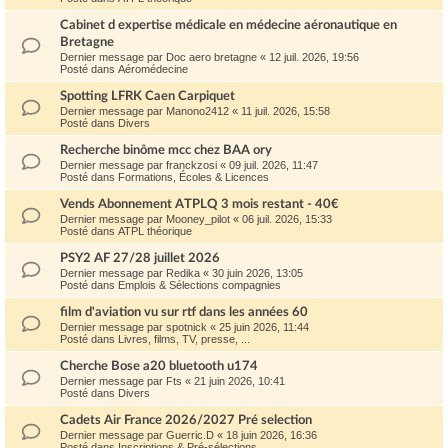
Cabinet d expertise médicale en médecine aéronautique en
Bretagne
Dernier message par
Doc aero bretagne
«
12 juil. 2026, 19:56
Posté dans
Aéromédecine
Spotting LFRK Caen Carpiquet
Dernier message par
Manono2412
«
11 juil. 2026, 15:58
Posté dans
Divers
Recherche binôme mcc chez BAA ory
Dernier message par
franckzosi
«
09 juil. 2026, 11:47
Posté dans
Formations, Écoles & Licences
Vends Abonnement ATPLQ 3 mois restant - 40€
Dernier message par
Mooney_pilot
«
06 juil. 2026, 15:33
Posté dans
ATPL théorique
PSY2 AF 27/28 juillet 2026
Dernier message par
Redika
«
30 juin 2026, 13:05
Posté dans
Emplois & Sélections compagnies
film d'aviation vu sur rtf dans les années 60
Dernier message par
spotnick
«
25 juin 2026, 11:44
Posté dans
Livres, films, TV, presse, ...
Cherche Bose a20 bluetooth u174
Dernier message par
Fts
«
21 juin 2026, 10:41
Posté dans
Divers
Cadets Air France 2026/2027 Pré selection
Dernier message par
Guerric.D
«
18 juin 2026, 16:36
Posté dans
Inscriptions & Pré-sélections