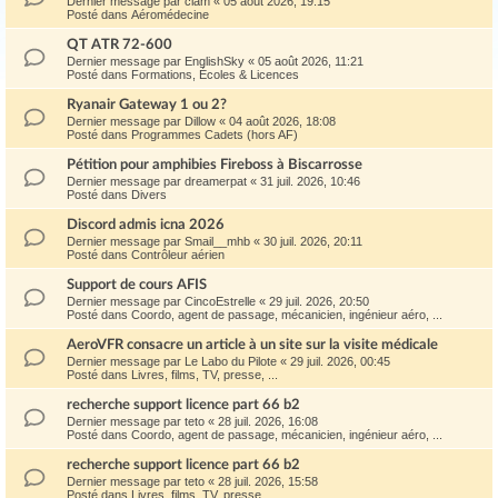
Dernier message par
ciam
«
05 août 2026, 19:15
Posté dans
Aéromédecine
QT ATR 72-600
Dernier message par
EnglishSky
«
05 août 2026, 11:21
Posté dans
Formations, Écoles & Licences
Ryanair Gateway 1 ou 2?
Dernier message par
Dillow
«
04 août 2026, 18:08
Posté dans
Programmes Cadets (hors AF)
Pétition pour amphibies Fireboss à Biscarrosse
Dernier message par
dreamerpat
«
31 juil. 2026, 10:46
Posté dans
Divers
Discord admis icna 2026
Dernier message par
Smail__mhb
«
30 juil. 2026, 20:11
Posté dans
Contrôleur aérien
Support de cours AFIS
Dernier message par
CincoEstrelle
«
29 juil. 2026, 20:50
Posté dans
Coordo, agent de passage, mécanicien, ingénieur aéro, ...
AeroVFR consacre un article à un site sur la visite médicale
Dernier message par
Le Labo du Pilote
«
29 juil. 2026, 00:45
Posté dans
Livres, films, TV, presse, ...
recherche support licence part 66 b2
Dernier message par
teto
«
28 juil. 2026, 16:08
Posté dans
Coordo, agent de passage, mécanicien, ingénieur aéro, ...
recherche support licence part 66 b2
Dernier message par
teto
«
28 juil. 2026, 15:58
Posté dans
Livres, films, TV, presse, ...