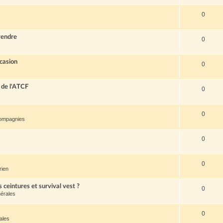
0
vendre
0
casion
0
 de l'ATCF
0
0
compagnies
0
0
rien
s ceintures et survival vest ?
0
érales
0
ales