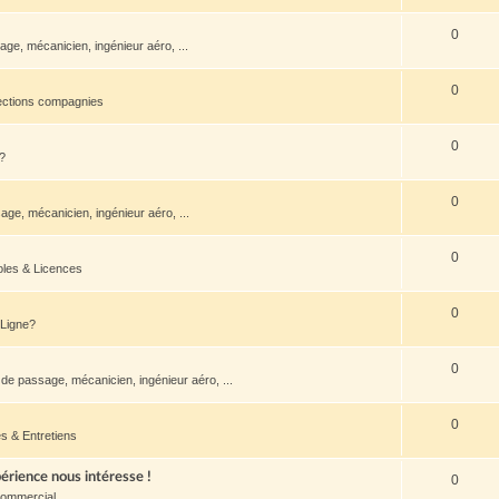
0
ge, mécanicien, ingénieur aéro, ...
0
ections compagnies
0
?
0
ge, mécanicien, ingénieur aéro, ...
0
oles & Licences
0
 Ligne?
0
de passage, mécanicien, ingénieur aéro, ...
0
s & Entretiens
rience nous intéresse !
0
Commercial