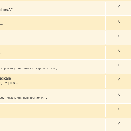
0
(hors AF)
0
ien
0
0
en
0
de passage, mécanicien, ingénieur aéro, ...
édicale
0
s, TV, presse, ...
0
, mécanicien, ingénieur aéro, ...
0
...
0