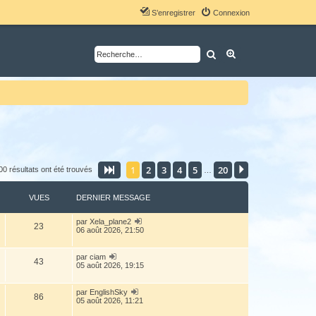
S’enregistrer
Connexion
Rechercher
Recherche avancé
1
2
3
4
5
20
Page
1
sur
20
Suivante
00 résultats ont été trouvés
…
VUES
DERNIER MESSAGE
par
Xela_plane2
23
06 août 2026, 21:50
par
ciam
43
05 août 2026, 19:15
par
EnglishSky
86
05 août 2026, 11:21