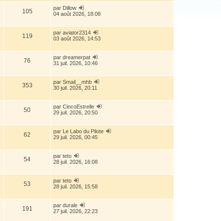
par
Dillow
105
04 août 2026, 18:08
par
aviator2314
119
03 août 2026, 14:53
par
dreamerpat
76
31 juil. 2026, 10:46
par
Smail__mhb
353
30 juil. 2026, 20:11
par
CincoEstrelle
50
29 juil. 2026, 20:50
par
Le Labo du Pilote
62
29 juil. 2026, 00:45
par
teto
54
28 juil. 2026, 16:08
par
teto
53
28 juil. 2026, 15:58
par
durale
191
27 juil. 2026, 22:23