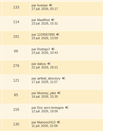
par
Isotope
133
27 juil. 2026, 03:17
par
MaelRed
114
23 juil. 2026, 15:31
par
1234567890
181
23 juil. 2026, 13:59
par
Rodrigo7
66
23 juil. 2026, 10:43
par
dabou
278
22 juil. 2026, 18:21
par
airfield_directory
121
17 juil. 2026, 11:57
par
Mooney_pilot
85
16 juil. 2026, 15:35
par
Doc aero bretagne
155
12 juil. 2026, 19:56
par
Manono2412
130
11 juil. 2026, 15:58