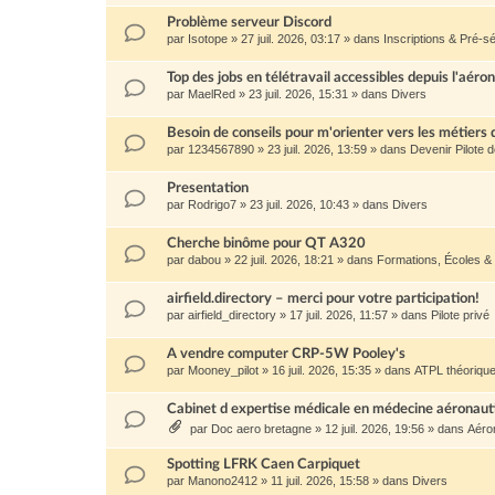
Problème serveur Discord
par
Isotope
»
27 juil. 2026, 03:17
» dans
Inscriptions & Pré-sé
Top des jobs en télétravail accessibles depuis l'aéro
par
MaelRed
»
23 juil. 2026, 15:31
» dans
Divers
Besoin de conseils pour m'orienter vers les métiers 
par
1234567890
»
23 juil. 2026, 13:59
» dans
Devenir Pilote 
Presentation
par
Rodrigo7
»
23 juil. 2026, 10:43
» dans
Divers
Cherche binôme pour QT A320
par
dabou
»
22 juil. 2026, 18:21
» dans
Formations, Écoles &
airfield.directory – merci pour votre participation!
par
airfield_directory
»
17 juil. 2026, 11:57
» dans
Pilote privé
A vendre computer CRP-5W Pooley's
par
Mooney_pilot
»
16 juil. 2026, 15:35
» dans
ATPL théoriqu
Cabinet d expertise médicale en médecine aéronau
par
Doc aero bretagne
»
12 juil. 2026, 19:56
» dans
Aéro
Spotting LFRK Caen Carpiquet
par
Manono2412
»
11 juil. 2026, 15:58
» dans
Divers