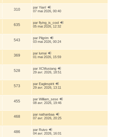
par
Yian!
310
07 mai 2026, 00:40
par
flying_is_cool
635
05 mai 2026, 12:32
par
Pilgrim
543
03 mai 2026, 00:24
par
lumai
369
01 mai 2026, 15:59
par
XCMustang
528
29 avr. 2026, 18:51
par
Eaglespirit
573
29 avr. 2026, 13:11
par
William_sese
455
08 avr. 2026, 19:46
par
nathanbaa
468
07 avr. 2026, 20:25
par
Ruivo
486
04 avr. 2026, 16:01