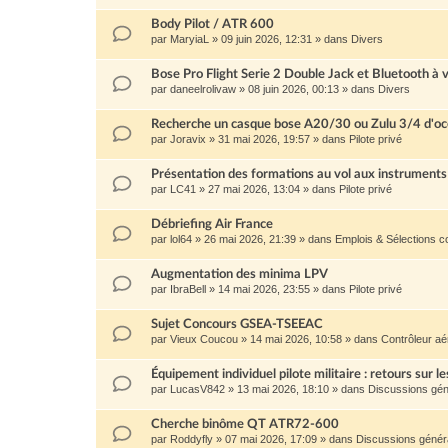
Body Pilot / ATR 600
par
MaryiaL
»
09 juin 2026, 12:31
» dans
Divers
Bose Pro Flight Serie 2 Double Jack et Bluetooth à 
par
daneelrolivaw
»
08 juin 2026, 00:13
» dans
Divers
Recherche un casque bose A20/30 ou Zulu 3/4 d'oc
par
Joravix
»
31 mai 2026, 19:57
» dans
Pilote privé
Présentation des formations au vol aux instruments
par
LC41
»
27 mai 2026, 13:04
» dans
Pilote privé
Débriefing Air France
par
lol64
»
26 mai 2026, 21:39
» dans
Emplois & Sélections 
Augmentation des minima LPV
par
IbraBell
»
14 mai 2026, 23:55
» dans
Pilote privé
Sujet Concours GSEA-TSEEAC
par
Vieux Coucou
»
14 mai 2026, 10:58
» dans
Contrôleur aé
Équipement individuel pilote militaire : retours sur le
par
LucasV842
»
13 mai 2026, 18:10
» dans
Discussions gén
Cherche binôme QT ATR72-600
par
Roddyfly
»
07 mai 2026, 17:09
» dans
Discussions génér