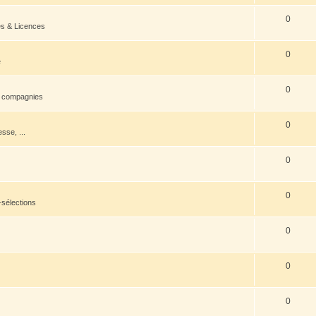
0
es & Licences
0
e
0
s compagnies
0
esse, ...
0
0
-sélections
0
0
0