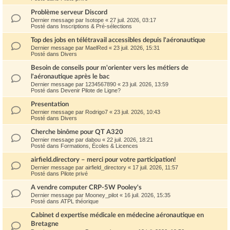
Problème serveur Discord
Dernier message par
Isotope
«
27 juil. 2026, 03:17
Posté dans
Inscriptions & Pré-sélections
Top des jobs en télétravail accessibles depuis l'aéronautique
Dernier message par
MaelRed
«
23 juil. 2026, 15:31
Posté dans
Divers
Besoin de conseils pour m'orienter vers les métiers de
l'aéronautique après le bac
Dernier message par
1234567890
«
23 juil. 2026, 13:59
Posté dans
Devenir Pilote de Ligne?
Presentation
Dernier message par
Rodrigo7
«
23 juil. 2026, 10:43
Posté dans
Divers
Cherche binôme pour QT A320
Dernier message par
dabou
«
22 juil. 2026, 18:21
Posté dans
Formations, Écoles & Licences
airfield.directory – merci pour votre participation!
Dernier message par
airfield_directory
«
17 juil. 2026, 11:57
Posté dans
Pilote privé
A vendre computer CRP-5W Pooley's
Dernier message par
Mooney_pilot
«
16 juil. 2026, 15:35
Posté dans
ATPL théorique
Cabinet d expertise médicale en médecine aéronautique en
Bretagne