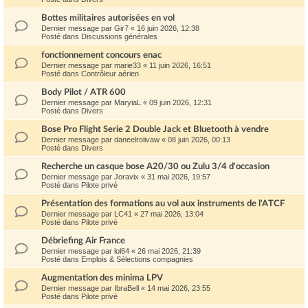
Bottes militaires autorisées en vol
Dernier message par
Gir7
«
16 juin 2026, 12:38
Posté dans
Discussions générales
fonctionnement concours enac
Dernier message par
marie33
«
11 juin 2026, 16:51
Posté dans
Contrôleur aérien
Body Pilot / ATR 600
Dernier message par
MaryiaL
«
09 juin 2026, 12:31
Posté dans
Divers
Bose Pro Flight Serie 2 Double Jack et Bluetooth à vendre
Dernier message par
daneelrolivaw
«
08 juin 2026, 00:13
Posté dans
Divers
Recherche un casque bose A20/30 ou Zulu 3/4 d'occasion
Dernier message par
Joravix
«
31 mai 2026, 19:57
Posté dans
Pilote privé
Présentation des formations au vol aux instruments de l'ATCF
Dernier message par
LC41
«
27 mai 2026, 13:04
Posté dans
Pilote privé
Débriefing Air France
Dernier message par
lol64
«
26 mai 2026, 21:39
Posté dans
Emplois & Sélections compagnies
Augmentation des minima LPV
Dernier message par
IbraBell
«
14 mai 2026, 23:55
Posté dans
Pilote privé