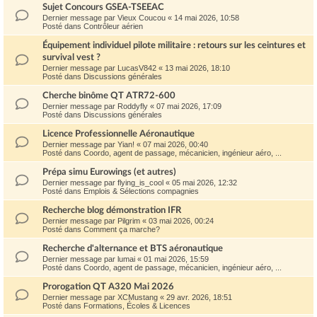
Sujet Concours GSEA-TSEEAC
Dernier message par
Vieux Coucou
«
14 mai 2026, 10:58
Posté dans
Contrôleur aérien
Équipement individuel pilote militaire : retours sur les ceintures et
survival vest ?
Dernier message par
LucasV842
«
13 mai 2026, 18:10
Posté dans
Discussions générales
Cherche binôme QT ATR72-600
Dernier message par
Roddyfly
«
07 mai 2026, 17:09
Posté dans
Discussions générales
Licence Professionnelle Aéronautique
Dernier message par
Yian!
«
07 mai 2026, 00:40
Posté dans
Coordo, agent de passage, mécanicien, ingénieur aéro, ...
Prépa simu Eurowings (et autres)
Dernier message par
flying_is_cool
«
05 mai 2026, 12:32
Posté dans
Emplois & Sélections compagnies
Recherche blog démonstration IFR
Dernier message par
Pilgrim
«
03 mai 2026, 00:24
Posté dans
Comment ça marche?
Recherche d'alternance et BTS aéronautique
Dernier message par
lumai
«
01 mai 2026, 15:59
Posté dans
Coordo, agent de passage, mécanicien, ingénieur aéro, ...
Prorogation QT A320 Mai 2026
Dernier message par
XCMustang
«
29 avr. 2026, 18:51
Posté dans
Formations, Écoles & Licences