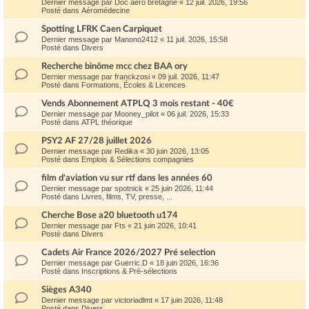
Dernier message par
Doc aero bretagne
«
12 juil. 2026, 19:56
Posté dans
Aéromédecine
Spotting LFRK Caen Carpiquet
Dernier message par
Manono2412
«
11 juil. 2026, 15:58
Posté dans
Divers
Recherche binôme mcc chez BAA ory
Dernier message par
franckzosi
«
09 juil. 2026, 11:47
Posté dans
Formations, Écoles & Licences
Vends Abonnement ATPLQ 3 mois restant - 40€
Dernier message par
Mooney_pilot
«
06 juil. 2026, 15:33
Posté dans
ATPL théorique
PSY2 AF 27/28 juillet 2026
Dernier message par
Redika
«
30 juin 2026, 13:05
Posté dans
Emplois & Sélections compagnies
film d'aviation vu sur rtf dans les années 60
Dernier message par
spotnick
«
25 juin 2026, 11:44
Posté dans
Livres, films, TV, presse, ...
Cherche Bose a20 bluetooth u174
Dernier message par
Fts
«
21 juin 2026, 10:41
Posté dans
Divers
Cadets Air France 2026/2027 Pré selection
Dernier message par
Guerric.D
«
18 juin 2026, 16:36
Posté dans
Inscriptions & Pré-sélections
Sièges A340
Dernier message par
victoriadlmt
«
17 juin 2026, 11:48
Posté dans
Divers