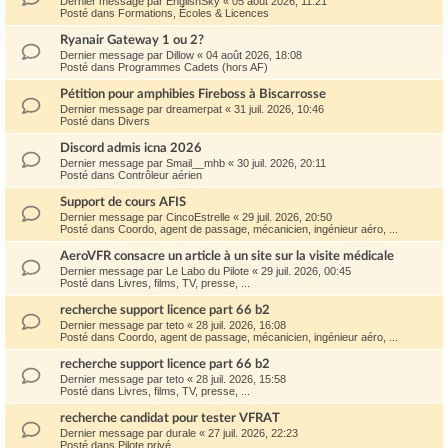
Dernier message par
EnglishSky
«
05 août 2026, 11:21
Posté dans
Formations, Écoles & Licences
Ryanair Gateway 1 ou 2?
Dernier message par
Dillow
«
04 août 2026, 18:08
Posté dans
Programmes Cadets (hors AF)
Pétition pour amphibies Fireboss à Biscarrosse
Dernier message par
dreamerpat
«
31 juil. 2026, 10:46
Posté dans
Divers
Discord admis icna 2026
Dernier message par
Smail__mhb
«
30 juil. 2026, 20:11
Posté dans
Contrôleur aérien
Support de cours AFIS
Dernier message par
CincoEstrelle
«
29 juil. 2026, 20:50
Posté dans
Coordo, agent de passage, mécanicien, ingénieur aéro, ...
AeroVFR consacre un article à un site sur la visite médicale
Dernier message par
Le Labo du Pilote
«
29 juil. 2026, 00:45
Posté dans
Livres, films, TV, presse, ...
recherche support licence part 66 b2
Dernier message par
teto
«
28 juil. 2026, 16:08
Posté dans
Coordo, agent de passage, mécanicien, ingénieur aéro, ...
recherche support licence part 66 b2
Dernier message par
teto
«
28 juil. 2026, 15:58
Posté dans
Livres, films, TV, presse, ...
recherche candidat pour tester VFRAT
Dernier message par
durale
«
27 juil. 2026, 22:23
Posté dans
Pilote privé