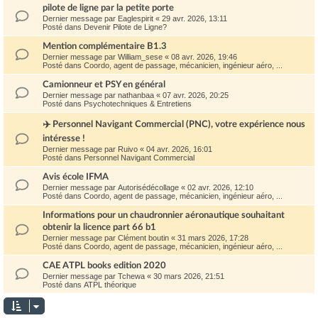
pilote de ligne par la petite porte
Dernier message par
Eaglespirit
«
29 avr. 2026, 13:11
Posté dans
Devenir Pilote de Ligne?
Mention complémentaire B1.3
Dernier message par
William_sese
«
08 avr. 2026, 19:46
Posté dans
Coordo, agent de passage, mécanicien, ingénieur aéro, ...
Camionneur et PSY en général
Dernier message par
nathanbaa
«
07 avr. 2026, 20:25
Posté dans
Psychotechniques & Entretiens
✈️ Personnel Navigant Commercial (PNC), votre expérience nous
intéresse !
Dernier message par
Ruivo
«
04 avr. 2026, 16:01
Posté dans
Personnel Navigant Commercial
Avis école IFMA
Dernier message par
Autorisédécollage
«
02 avr. 2026, 12:10
Posté dans
Coordo, agent de passage, mécanicien, ingénieur aéro, ...
Informations pour un chaudronnier aéronautique souhaitant
obtenir la licence part 66 b1
Dernier message par
Clément boutin
«
31 mars 2026, 17:28
Posté dans
Coordo, agent de passage, mécanicien, ingénieur aéro, ...
CAE ATPL books edition 2020
Dernier message par
Tchewa
«
30 mars 2026, 21:51
Posté dans
ATPL théorique