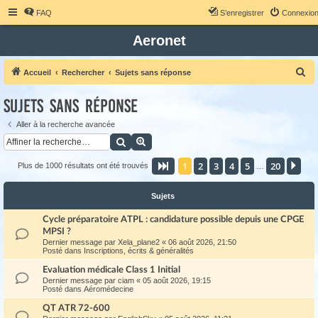
FAQ
S’enregistrer
Connexio
Aeronet
R
Accueil
Rechercher
Sujets sans réponse
e
Sujets sans réponse
c
h
Aller à la recherche avancée
Rechercher
Recherche avancée
e
r
1
2
3
4
5
20
Page
1
sur
20
Sui
Plus de 1000 résultats ont été trouvés
…
c
h
Sujets
e
Cycle préparatoire ATPL : candidature possible depuis une CPGE
r
MPSI ?
Dernier message par
Xela_plane2
«
06 août 2026, 21:50
Posté dans
Inscriptions, écrits & généralités
Evaluation médicale Class 1 Initial
Dernier message par
ciam
«
05 août 2026, 19:15
Posté dans
Aéromédecine
QT ATR 72-600