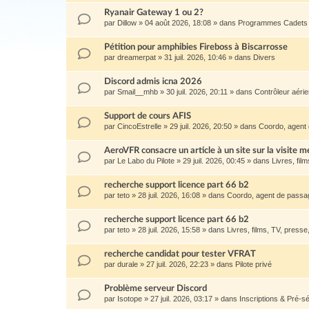
Ryanair Gateway 1 ou 2?
par
Dillow
»
04 août 2026, 18:08
» dans
Programmes Cadets 
Pétition pour amphibies Fireboss à Biscarrosse
par
dreamerpat
»
31 juil. 2026, 10:46
» dans
Divers
Discord admis icna 2026
par
Smail__mhb
»
30 juil. 2026, 20:11
» dans
Contrôleur aéri
Support de cours AFIS
par
CincoEstrelle
»
29 juil. 2026, 20:50
» dans
Coordo, agent 
AeroVFR consacre un article à un site sur la visite m
par
Le Labo du Pilote
»
29 juil. 2026, 00:45
» dans
Livres, film
recherche support licence part 66 b2
par
teto
»
28 juil. 2026, 16:08
» dans
Coordo, agent de passage
recherche support licence part 66 b2
par
teto
»
28 juil. 2026, 15:58
» dans
Livres, films, TV, presse, 
recherche candidat pour tester VFRAT
par
durale
»
27 juil. 2026, 22:23
» dans
Pilote privé
Problème serveur Discord
par
Isotope
»
27 juil. 2026, 03:17
» dans
Inscriptions & Pré-sé