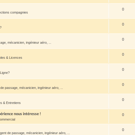
0
ections compagnies
0
?
0
ge, mécanicien, ingénieur aéro, ...
0
oles & Licences
0
 Ligne?
0
de passage, mécanicien, ingénieur aéro, ...
0
s & Entretiens
rience nous intéresse !
0
Commercial
0
gent de passage, mécanicien, ingénieur aéro, ...