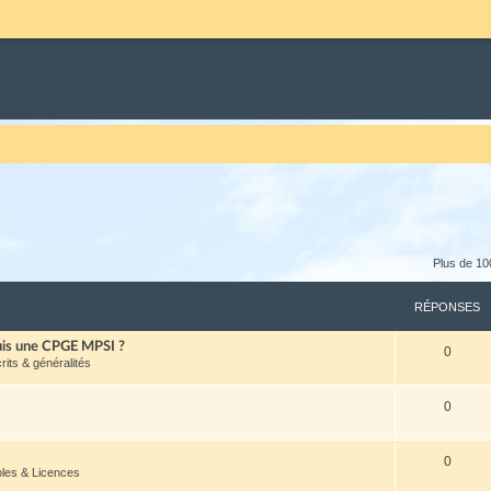
Plus de 10
RÉPONSES
puis une CPGE MPSI ?
0
crits & généralités
0
0
oles & Licences