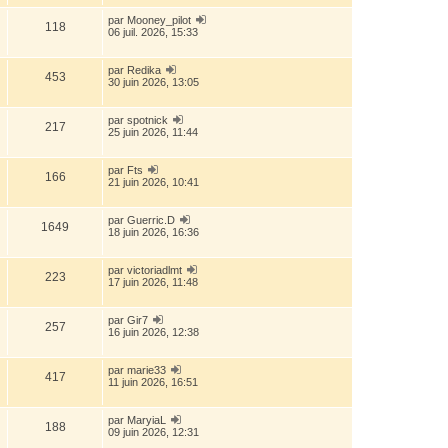
par
Mooney_pilot
118
06 juil. 2026, 15:33
par
Redika
453
30 juin 2026, 13:05
par
spotnick
217
25 juin 2026, 11:44
par
Fts
166
21 juin 2026, 10:41
par
Guerric.D
1649
18 juin 2026, 16:36
par
victoriadlmt
223
17 juin 2026, 11:48
par
Gir7
257
16 juin 2026, 12:38
par
marie33
417
11 juin 2026, 16:51
par
MaryiaL
188
09 juin 2026, 12:31