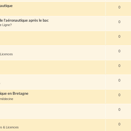
nautique
0
de l'aéronautique après le bac
0
de Ligne?
0
0
 Licences
0
0
e
tique en Bretagne
0
médecine
0
0
es & Licences