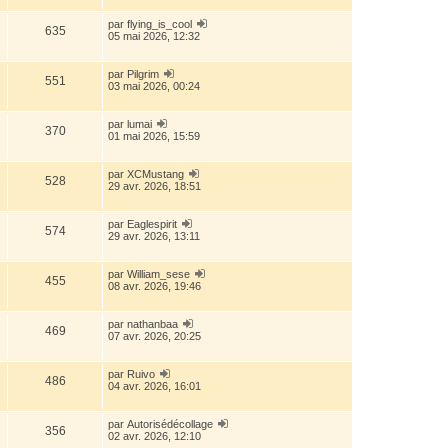
par
flying_is_cool
635
05 mai 2026, 12:32
par
Pilgrim
551
03 mai 2026, 00:24
par
lumai
370
01 mai 2026, 15:59
par
XCMustang
528
29 avr. 2026, 18:51
par
Eaglespirit
574
29 avr. 2026, 13:11
par
William_sese
455
08 avr. 2026, 19:46
par
nathanbaa
469
07 avr. 2026, 20:25
par
Ruivo
486
04 avr. 2026, 16:01
par
Autorisédécollage
356
02 avr. 2026, 12:10