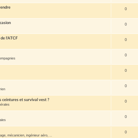
vendre
0
casion
0
 de l'ATCF
0
0
compagnies
0
0
rien
s ceintures et survival vest ?
0
érales
0
ales
0
ge, mécanicien, ingénieur aéro, ...