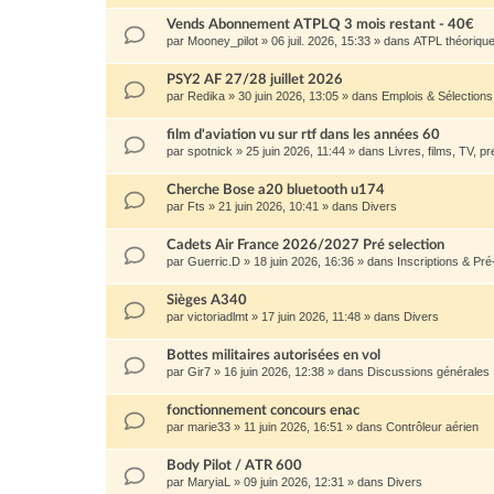
Vends Abonnement ATPLQ 3 mois restant - 40€
par
Mooney_pilot
»
06 juil. 2026, 15:33
» dans
ATPL théoriqu
PSY2 AF 27/28 juillet 2026
par
Redika
»
30 juin 2026, 13:05
» dans
Emplois & Sélection
film d'aviation vu sur rtf dans les années 60
par
spotnick
»
25 juin 2026, 11:44
» dans
Livres, films, TV, pr
Cherche Bose a20 bluetooth u174
par
Fts
»
21 juin 2026, 10:41
» dans
Divers
Cadets Air France 2026/2027 Pré selection
par
Guerric.D
»
18 juin 2026, 16:36
» dans
Inscriptions & Pré
Sièges A340
par
victoriadlmt
»
17 juin 2026, 11:48
» dans
Divers
Bottes militaires autorisées en vol
par
Gir7
»
16 juin 2026, 12:38
» dans
Discussions générales
fonctionnement concours enac
par
marie33
»
11 juin 2026, 16:51
» dans
Contrôleur aérien
Body Pilot / ATR 600
par
MaryiaL
»
09 juin 2026, 12:31
» dans
Divers