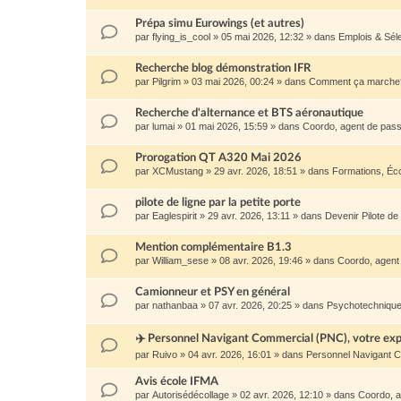
Prépa simu Eurowings (et autres)
par
flying_is_cool
»
05 mai 2026, 12:32
» dans
Emplois & Sél
Recherche blog démonstration IFR
par
Pilgrim
»
03 mai 2026, 00:24
» dans
Comment ça marche
Recherche d'alternance et BTS aéronautique
par
lumai
»
01 mai 2026, 15:59
» dans
Coordo, agent de passa
Prorogation QT A320 Mai 2026
par
XCMustang
»
29 avr. 2026, 18:51
» dans
Formations, Éc
pilote de ligne par la petite porte
par
Eaglespirit
»
29 avr. 2026, 13:11
» dans
Devenir Pilote de
Mention complémentaire B1.3
par
William_sese
»
08 avr. 2026, 19:46
» dans
Coordo, agent 
Camionneur et PSY en général
par
nathanbaa
»
07 avr. 2026, 20:25
» dans
Psychotechnique
✈️ Personnel Navigant Commercial (PNC), votre expé
par
Ruivo
»
04 avr. 2026, 16:01
» dans
Personnel Navigant 
Avis école IFMA
par
Autorisédécollage
»
02 avr. 2026, 12:10
» dans
Coordo, a