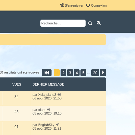
S’enregistrer
Connexion
Rechercher
Recherche avancé
1
2
3
4
5
20
Page
1
sur
20
Suivante
00 résultats ont été trouvés
…
VUES
DERNIER MESSAGE
par
Xela_plane2
34
06 août 2026, 21:50
par
ciam
43
05 août 2026, 19:15
par
EnglishSky
91
05 août 2026, 11:21