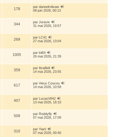
par
daneelrolivaw
178
08 juin 2026, 00:13
par
Joravix
344
31 mai 2026, 19:57
par
LC41
269
27 mai 2026, 13:04
par
lol64
1005
26 mai 2026, 21:39
par
IbraBell
359
14 mai 2026, 23:55
par
Vieux Coucou
617
14 mai 2026, 10:58
par
LucasV842
407
13 mai 2026, 18:10
par
Roddyfly
509
07 mai 2026, 17:09
par
Yian!
310
07 mai 2026, 00:40