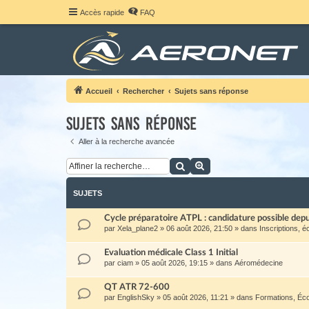
Accès rapide
FAQ
Accueil
Rechercher
Sujets sans réponse
Sujets sans réponse
Aller à la recherche avancée
Rechercher
Recherche avancée
SUJETS
Cycle préparatoire ATPL : candidature possible de
par
Xela_plane2
»
06 août 2026, 21:50
» dans
Inscriptions, é
Evaluation médicale Class 1 Initial
par
ciam
»
05 août 2026, 19:15
» dans
Aéromédecine
QT ATR 72-600
par
EnglishSky
»
05 août 2026, 11:21
» dans
Formations, Éc