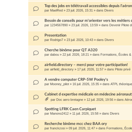
Top des jobs en télétravail accessibles depuis l'aéro
par
MaelRed
»
23 juil. 2026, 15:31
» dans
Divers
Besoin de conseils pour m'orienter vers les métiers 
par
1234567890
»
23 juil. 2026, 13:59
» dans
Devenir Pilote 
Presentation
par
Rodrigo7
»
23 juil. 2026, 10:43
» dans
Divers
Cherche binôme pour QT A320
par
dabou
»
22 juil. 2026, 18:21
» dans
Formations, Écoles &
airfield.directory – merci pour votre participation!
par
airfield_directory
»
17 juil. 2026, 11:57
» dans
Pilote privé
A vendre computer CRP-5W Pooley's
par
Mooney_pilot
»
16 juil. 2026, 15:35
» dans
ATPL théoriqu
Cabinet d expertise médicale en médecine aéronau
par
Doc aero bretagne
»
12 juil. 2026, 19:56
» dans
Aéro
Spotting LFRK Caen Carpiquet
par
Manono2412
»
11 juil. 2026, 15:58
» dans
Divers
Recherche binôme mcc chez BAA ory
par
franckzosi
»
09 juil. 2026, 11:47
» dans
Formations, Écol