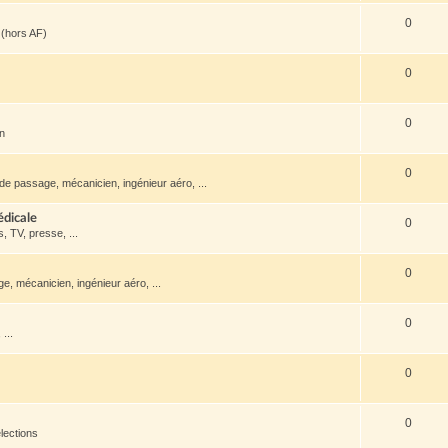
0
(hors AF)
0
0
en
0
de passage, mécanicien, ingénieur aéro, ...
édicale
0
s, TV, presse, ...
0
, mécanicien, ingénieur aéro, ...
0
...
0
0
lections