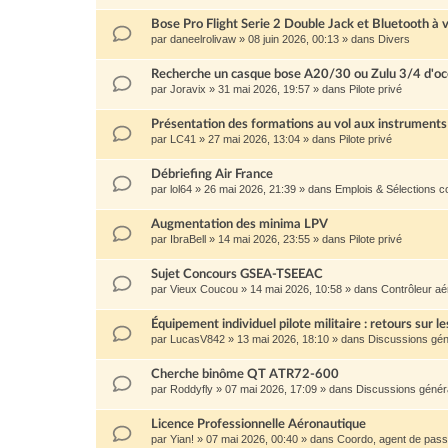
Bose Pro Flight Serie 2 Double Jack et Bluetooth à 
par
daneelrolivaw
»
08 juin 2026, 00:13
» dans
Divers
Recherche un casque bose A20/30 ou Zulu 3/4 d'oc
par
Joravix
»
31 mai 2026, 19:57
» dans
Pilote privé
Présentation des formations au vol aux instruments
par
LC41
»
27 mai 2026, 13:04
» dans
Pilote privé
Débriefing Air France
par
lol64
»
26 mai 2026, 21:39
» dans
Emplois & Sélections 
Augmentation des minima LPV
par
IbraBell
»
14 mai 2026, 23:55
» dans
Pilote privé
Sujet Concours GSEA-TSEEAC
par
Vieux Coucou
»
14 mai 2026, 10:58
» dans
Contrôleur aé
Équipement individuel pilote militaire : retours sur le
par
LucasV842
»
13 mai 2026, 18:10
» dans
Discussions gén
Cherche binôme QT ATR72-600
par
Roddyfly
»
07 mai 2026, 17:09
» dans
Discussions génér
Licence Professionnelle Aéronautique
par
Yian!
»
07 mai 2026, 00:40
» dans
Coordo, agent de passa