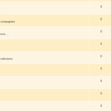
0
e
0
s compagnies
0
esse, ...
0
0
-sélections
0
0
0
0