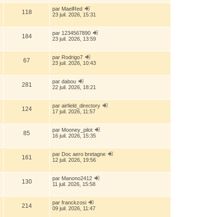
par
MaelRed
118
23 juil. 2026, 15:31
par
1234567890
184
23 juil. 2026, 13:59
par
Rodrigo7
67
23 juil. 2026, 10:43
par
dabou
281
22 juil. 2026, 18:21
par
airfield_directory
124
17 juil. 2026, 11:57
par
Mooney_pilot
85
16 juil. 2026, 15:35
par
Doc aero bretagne
161
12 juil. 2026, 19:56
par
Manono2412
130
11 juil. 2026, 15:58
par
franckzosi
214
09 juil. 2026, 11:47