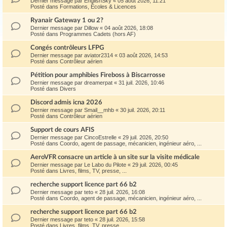
Dernier message par
EnglishSky
«
05 août 2026, 11:21
Posté dans
Formations, Écoles & Licences
Ryanair Gateway 1 ou 2?
Dernier message par
Dillow
«
04 août 2026, 18:08
Posté dans
Programmes Cadets (hors AF)
Congés contrôleurs LFPG
Dernier message par
aviator2314
«
03 août 2026, 14:53
Posté dans
Contrôleur aérien
Pétition pour amphibies Fireboss à Biscarrosse
Dernier message par
dreamerpat
«
31 juil. 2026, 10:46
Posté dans
Divers
Discord admis icna 2026
Dernier message par
Smail__mhb
«
30 juil. 2026, 20:11
Posté dans
Contrôleur aérien
Support de cours AFIS
Dernier message par
CincoEstrelle
«
29 juil. 2026, 20:50
Posté dans
Coordo, agent de passage, mécanicien, ingénieur aéro, ...
AeroVFR consacre un article à un site sur la visite médicale
Dernier message par
Le Labo du Pilote
«
29 juil. 2026, 00:45
Posté dans
Livres, films, TV, presse, ...
recherche support licence part 66 b2
Dernier message par
teto
«
28 juil. 2026, 16:08
Posté dans
Coordo, agent de passage, mécanicien, ingénieur aéro, ...
recherche support licence part 66 b2
Dernier message par
teto
«
28 juil. 2026, 15:58
Posté dans
Livres, films, TV, presse, ...