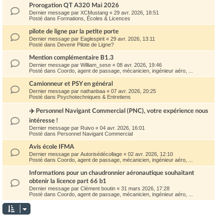
Prorogation QT A320 Mai 2026
Dernier message par
XCMustang
«
29 avr. 2026, 18:51
Posté dans
Formations, Écoles & Licences
pilote de ligne par la petite porte
Dernier message par
Eaglespirit
«
29 avr. 2026, 13:11
Posté dans
Devenir Pilote de Ligne?
Mention complémentaire B1.3
Dernier message par
William_sese
«
08 avr. 2026, 19:46
Posté dans
Coordo, agent de passage, mécanicien, ingénieur aéro, ...
Camionneur et PSY en général
Dernier message par
nathanbaa
«
07 avr. 2026, 20:25
Posté dans
Psychotechniques & Entretiens
✈️ Personnel Navigant Commercial (PNC), votre expérience nous
intéresse !
Dernier message par
Ruivo
«
04 avr. 2026, 16:01
Posté dans
Personnel Navigant Commercial
Avis école IFMA
Dernier message par
Autorisédécollage
«
02 avr. 2026, 12:10
Posté dans
Coordo, agent de passage, mécanicien, ingénieur aéro, ...
Informations pour un chaudronnier aéronautique souhaitant
obtenir la licence part 66 b1
Dernier message par
Clément boutin
«
31 mars 2026, 17:28
Posté dans
Coordo, agent de passage, mécanicien, ingénieur aéro, ...