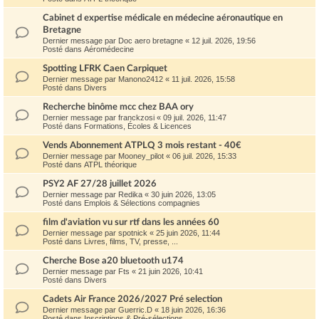
Cabinet d expertise médicale en médecine aéronautique en
Bretagne
Dernier message par
Doc aero bretagne
«
12 juil. 2026, 19:56
Posté dans
Aéromédecine
Spotting LFRK Caen Carpiquet
Dernier message par
Manono2412
«
11 juil. 2026, 15:58
Posté dans
Divers
Recherche binôme mcc chez BAA ory
Dernier message par
franckzosi
«
09 juil. 2026, 11:47
Posté dans
Formations, Écoles & Licences
Vends Abonnement ATPLQ 3 mois restant - 40€
Dernier message par
Mooney_pilot
«
06 juil. 2026, 15:33
Posté dans
ATPL théorique
PSY2 AF 27/28 juillet 2026
Dernier message par
Redika
«
30 juin 2026, 13:05
Posté dans
Emplois & Sélections compagnies
film d'aviation vu sur rtf dans les années 60
Dernier message par
spotnick
«
25 juin 2026, 11:44
Posté dans
Livres, films, TV, presse, ...
Cherche Bose a20 bluetooth u174
Dernier message par
Fts
«
21 juin 2026, 10:41
Posté dans
Divers
Cadets Air France 2026/2027 Pré selection
Dernier message par
Guerric.D
«
18 juin 2026, 16:36
Posté dans
Inscriptions & Pré-sélections