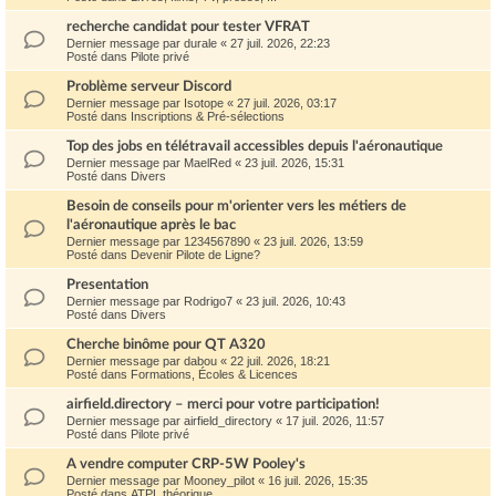
recherche candidat pour tester VFRAT
Dernier message par
durale
«
27 juil. 2026, 22:23
Posté dans
Pilote privé
Problème serveur Discord
Dernier message par
Isotope
«
27 juil. 2026, 03:17
Posté dans
Inscriptions & Pré-sélections
Top des jobs en télétravail accessibles depuis l'aéronautique
Dernier message par
MaelRed
«
23 juil. 2026, 15:31
Posté dans
Divers
Besoin de conseils pour m'orienter vers les métiers de
l'aéronautique après le bac
Dernier message par
1234567890
«
23 juil. 2026, 13:59
Posté dans
Devenir Pilote de Ligne?
Presentation
Dernier message par
Rodrigo7
«
23 juil. 2026, 10:43
Posté dans
Divers
Cherche binôme pour QT A320
Dernier message par
dabou
«
22 juil. 2026, 18:21
Posté dans
Formations, Écoles & Licences
airfield.directory – merci pour votre participation!
Dernier message par
airfield_directory
«
17 juil. 2026, 11:57
Posté dans
Pilote privé
A vendre computer CRP-5W Pooley's
Dernier message par
Mooney_pilot
«
16 juil. 2026, 15:35
Posté dans
ATPL théorique