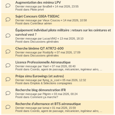
Augmentation des minima LPV
Dernier message par
IbraBell
«
14 mai 2026, 23:55
Posté dans
Pilote privé
Sujet Concours GSEA-TSEEAC
Dernier message par
Vieux Coucou
«
14 mai 2026, 10:58
Posté dans
Contrôleur aérien
Équipement individuel pilote militaire : retours sur les ceintures et
survival vest ?
Dernier message par
LucasV842
«
13 mai 2026, 18:10
Posté dans
Discussions générales
Cherche binôme QT ATR72-600
Dernier message par
Roddyfly
«
07 mai 2026, 17:09
Posté dans
Discussions générales
Licence Professionnelle Aéronautique
Dernier message par
Yian!
«
07 mai 2026, 00:40
Posté dans
Coordo, agent de passage, mécanicien, ingénieur aéro, ...
Prépa simu Eurowings (et autres)
Dernier message par
flying_is_cool
«
05 mai 2026, 12:32
Posté dans
Emplois & Sélections compagnies
Recherche blog démonstration IFR
Dernier message par
Pilgrim
«
03 mai 2026, 00:24
Posté dans
Comment ça marche?
Recherche d'alternance et BTS aéronautique
Dernier message par
lumai
«
01 mai 2026, 15:59
Posté dans
Coordo, agent de passage, mécanicien, ingénieur aéro, ...