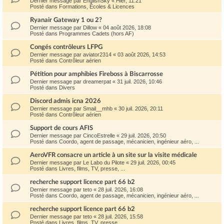
Dernier message par
EnglishSky
«
Hier, 11:21
Posté dans
Formations, Écoles & Licences
Ryanair Gateway 1 ou 2?
Dernier message par
Dillow
«
04 août 2026, 18:08
Posté dans
Programmes Cadets (hors AF)
Congés contrôleurs LFPG
Dernier message par
aviator2314
«
03 août 2026, 14:53
Posté dans
Contrôleur aérien
Pétition pour amphibies Fireboss à Biscarrosse
Dernier message par
dreamerpat
«
31 juil. 2026, 10:46
Posté dans
Divers
Discord admis icna 2026
Dernier message par
Smail__mhb
«
30 juil. 2026, 20:11
Posté dans
Contrôleur aérien
Support de cours AFIS
Dernier message par
CincoEstrelle
«
29 juil. 2026, 20:50
Posté dans
Coordo, agent de passage, mécanicien, ingénieur aéro, ...
AeroVFR consacre un article à un site sur la visite médicale
Dernier message par
Le Labo du Pilote
«
29 juil. 2026, 00:45
Posté dans
Livres, films, TV, presse, ...
recherche support licence part 66 b2
Dernier message par
teto
«
28 juil. 2026, 16:08
Posté dans
Coordo, agent de passage, mécanicien, ingénieur aéro, ...
recherche support licence part 66 b2
Dernier message par
teto
«
28 juil. 2026, 15:58
Posté dans
Livres, films, TV, presse, ...