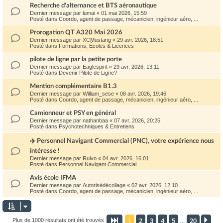
Recherche d'alternance et BTS aéronautique
Dernier message par
lumai
«
01 mai 2026, 15:59
Posté dans
Coordo, agent de passage, mécanicien, ingénieur aéro, ...
Prorogation QT A320 Mai 2026
Dernier message par
XCMustang
«
29 avr. 2026, 18:51
Posté dans
Formations, Écoles & Licences
pilote de ligne par la petite porte
Dernier message par
Eaglespirit
«
29 avr. 2026, 13:11
Posté dans
Devenir Pilote de Ligne?
Mention complémentaire B1.3
Dernier message par
William_sese
«
08 avr. 2026, 19:46
Posté dans
Coordo, agent de passage, mécanicien, ingénieur aéro, ...
Camionneur et PSY en général
Dernier message par
nathanbaa
«
07 avr. 2026, 20:25
Posté dans
Psychotechniques & Entretiens
✈️ Personnel Navigant Commercial (PNC), votre expérience nous
intéresse !
Dernier message par
Ruivo
«
04 avr. 2026, 16:01
Posté dans
Personnel Navigant Commercial
Avis école IFMA
Dernier message par
Autorisédécollage
«
02 avr. 2026, 12:10
Posté dans
Coordo, agent de passage, mécanicien, ingénieur aéro, ...
1
2
3
4
5
20
Page
1
sur
20
Sui
Plus de 1000 résultats ont été trouvés
…