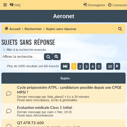
FAQ
S’enregistrer
Connexio
Aeronet
R
Accueil
Rechercher
Sujets sans réponse
e
Sujets sans réponse
c
h
Aller à la recherche avancée
Rechercher
Recherche avancée
e
r
1
2
3
4
5
20
Page
1
sur
20
Sui
Plus de 1000 résultats ont été trouvés
…
c
h
Sujets
e
Cycle préparatoire ATPL : candidature possible depuis une CPGE
r
MPSI ?
Dernier message par
Xela_plane2
«
il y a 34 minutes
Posté dans
Inscriptions, écrits & généralités
Evaluation médicale Class 1 Initial
Dernier message par
ciam
«
Hier, 19:15
Posté dans
Aéromédecine
QT ATR 72-600