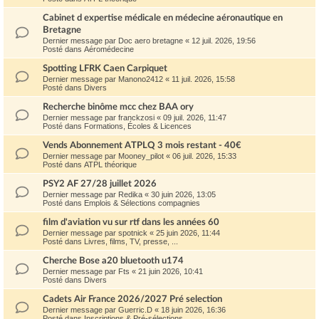
Cabinet d expertise médicale en médecine aéronautique en
Bretagne
Dernier message par
Doc aero bretagne
«
12 juil. 2026, 19:56
Posté dans
Aéromédecine
Spotting LFRK Caen Carpiquet
Dernier message par
Manono2412
«
11 juil. 2026, 15:58
Posté dans
Divers
Recherche binôme mcc chez BAA ory
Dernier message par
franckzosi
«
09 juil. 2026, 11:47
Posté dans
Formations, Écoles & Licences
Vends Abonnement ATPLQ 3 mois restant - 40€
Dernier message par
Mooney_pilot
«
06 juil. 2026, 15:33
Posté dans
ATPL théorique
PSY2 AF 27/28 juillet 2026
Dernier message par
Redika
«
30 juin 2026, 13:05
Posté dans
Emplois & Sélections compagnies
film d'aviation vu sur rtf dans les années 60
Dernier message par
spotnick
«
25 juin 2026, 11:44
Posté dans
Livres, films, TV, presse, ...
Cherche Bose a20 bluetooth u174
Dernier message par
Fts
«
21 juin 2026, 10:41
Posté dans
Divers
Cadets Air France 2026/2027 Pré selection
Dernier message par
Guerric.D
«
18 juin 2026, 16:36
Posté dans
Inscriptions & Pré-sélections