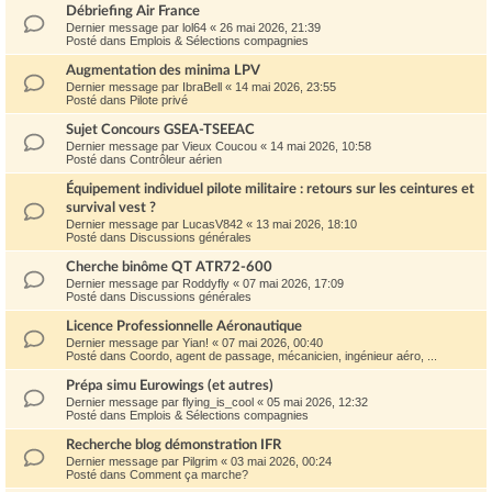
Débriefing Air France
Dernier message par
lol64
«
26 mai 2026, 21:39
Posté dans
Emplois & Sélections compagnies
Augmentation des minima LPV
Dernier message par
IbraBell
«
14 mai 2026, 23:55
Posté dans
Pilote privé
Sujet Concours GSEA-TSEEAC
Dernier message par
Vieux Coucou
«
14 mai 2026, 10:58
Posté dans
Contrôleur aérien
Équipement individuel pilote militaire : retours sur les ceintures et
survival vest ?
Dernier message par
LucasV842
«
13 mai 2026, 18:10
Posté dans
Discussions générales
Cherche binôme QT ATR72-600
Dernier message par
Roddyfly
«
07 mai 2026, 17:09
Posté dans
Discussions générales
Licence Professionnelle Aéronautique
Dernier message par
Yian!
«
07 mai 2026, 00:40
Posté dans
Coordo, agent de passage, mécanicien, ingénieur aéro, ...
Prépa simu Eurowings (et autres)
Dernier message par
flying_is_cool
«
05 mai 2026, 12:32
Posté dans
Emplois & Sélections compagnies
Recherche blog démonstration IFR
Dernier message par
Pilgrim
«
03 mai 2026, 00:24
Posté dans
Comment ça marche?