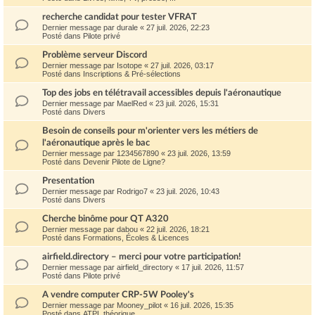
recherche candidat pour tester VFRAT
Dernier message par
durale
«
27 juil. 2026, 22:23
Posté dans
Pilote privé
Problème serveur Discord
Dernier message par
Isotope
«
27 juil. 2026, 03:17
Posté dans
Inscriptions & Pré-sélections
Top des jobs en télétravail accessibles depuis l'aéronautique
Dernier message par
MaelRed
«
23 juil. 2026, 15:31
Posté dans
Divers
Besoin de conseils pour m'orienter vers les métiers de
l'aéronautique après le bac
Dernier message par
1234567890
«
23 juil. 2026, 13:59
Posté dans
Devenir Pilote de Ligne?
Presentation
Dernier message par
Rodrigo7
«
23 juil. 2026, 10:43
Posté dans
Divers
Cherche binôme pour QT A320
Dernier message par
dabou
«
22 juil. 2026, 18:21
Posté dans
Formations, Écoles & Licences
airfield.directory – merci pour votre participation!
Dernier message par
airfield_directory
«
17 juil. 2026, 11:57
Posté dans
Pilote privé
A vendre computer CRP-5W Pooley's
Dernier message par
Mooney_pilot
«
16 juil. 2026, 15:35
Posté dans
ATPL théorique