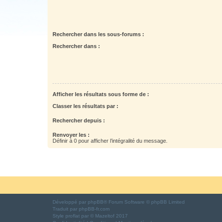
Rechercher dans les sous-forums :
Rechercher dans :
Afficher les résultats sous forme de :
Classer les résultats par :
Rechercher depuis :
Renvoyer les :
Définir à 0 pour afficher l’intégralité du message.
Développé par
phpBB
® Forum Software © phpBB Limited
Traduit par
phpBB-fr.com
Style
proflat
par ©
Mazeltof
2017