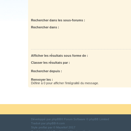
Rechercher dans les sous-forums :
Rechercher dans :
Afficher les résultats sous forme de :
Classer les résultats par :
Rechercher depuis :
Renvoyer les :
Définir à 0 pour afficher l’intégralité du message.
Développé par
phpBB
® Forum Software © phpBB Limited
Traduit par
phpBB-fr.com
Style
proflat
par ©
Mazeltof
2017