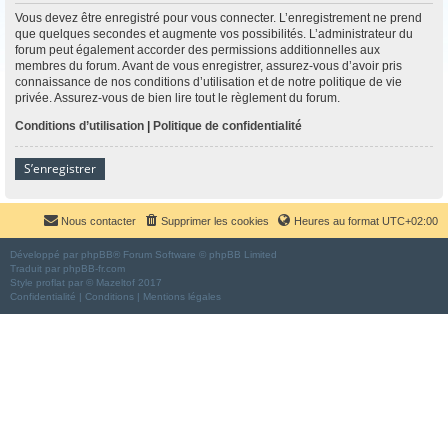
Vous devez être enregistré pour vous connecter. L’enregistrement ne prend
que quelques secondes et augmente vos possibilités. L’administrateur du
forum peut également accorder des permissions additionnelles aux
membres du forum. Avant de vous enregistrer, assurez-vous d’avoir pris
connaissance de nos conditions d’utilisation et de notre politique de vie
privée. Assurez-vous de bien lire tout le règlement du forum.
Conditions d’utilisation
|
Politique de confidentialité
S’enregistrer
Nous contacter
Supprimer les cookies
Heures au format
UTC+02:00
Développé par
phpBB
® Forum Software © phpBB Limited
Traduit par
phpBB-fr.com
Style
proflat
par ©
Mazeltof
2017
Confidentialité
|
Conditions
|
Mentions légales