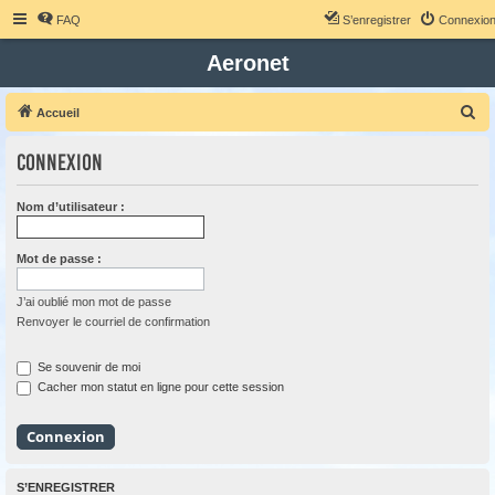
FAQ
S’enregistrer
Connexio
Aeronet
R
Accueil
e
Connexion
c
h
Nom d’utilisateur :
e
r
Mot de passe :
c
h
J’ai oublié mon mot de passe
Renvoyer le courriel de confirmation
e
r
Se souvenir de moi
Cacher mon statut en ligne pour cette session
S’ENREGISTRER