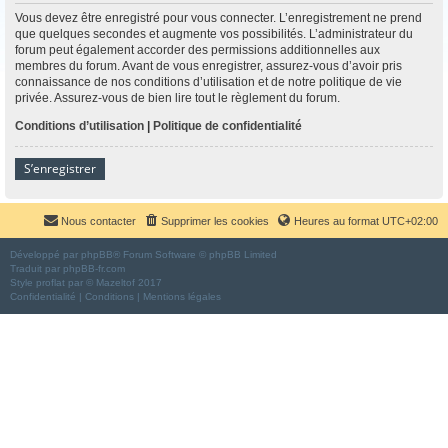
Vous devez être enregistré pour vous connecter. L’enregistrement ne prend
que quelques secondes et augmente vos possibilités. L’administrateur du
forum peut également accorder des permissions additionnelles aux
membres du forum. Avant de vous enregistrer, assurez-vous d’avoir pris
connaissance de nos conditions d’utilisation et de notre politique de vie
privée. Assurez-vous de bien lire tout le règlement du forum.
Conditions d’utilisation
|
Politique de confidentialité
S’enregistrer
Nous contacter
Supprimer les cookies
Heures au format
UTC+02:00
Développé par
phpBB
® Forum Software © phpBB Limited
Traduit par
phpBB-fr.com
Style
proflat
par ©
Mazeltof
2017
Confidentialité
|
Conditions
|
Mentions légales