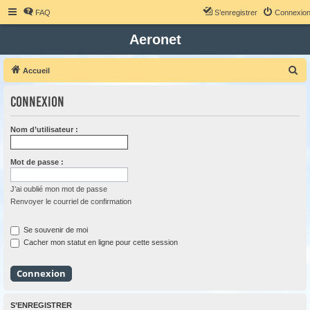
FAQ
S’enregistrer
Connexio
Aeronet
R
Accueil
e
Connexion
c
h
Nom d’utilisateur :
e
r
Mot de passe :
c
h
J’ai oublié mon mot de passe
Renvoyer le courriel de confirmation
e
r
Se souvenir de moi
Cacher mon statut en ligne pour cette session
S’ENREGISTRER