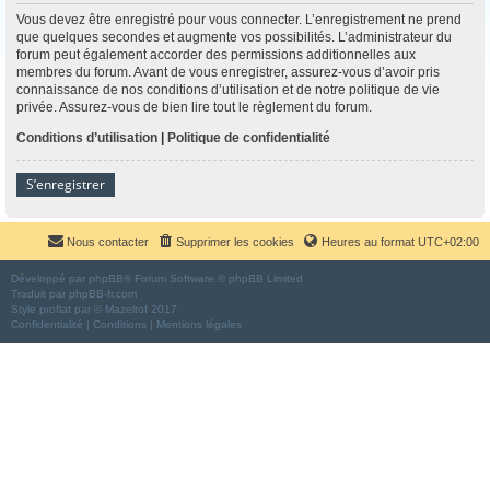
Vous devez être enregistré pour vous connecter. L’enregistrement ne prend
que quelques secondes et augmente vos possibilités. L’administrateur du
forum peut également accorder des permissions additionnelles aux
membres du forum. Avant de vous enregistrer, assurez-vous d’avoir pris
connaissance de nos conditions d’utilisation et de notre politique de vie
privée. Assurez-vous de bien lire tout le règlement du forum.
Conditions d’utilisation
|
Politique de confidentialité
S’enregistrer
Nous contacter
Supprimer les cookies
Heures au format
UTC+02:00
Développé par
phpBB
® Forum Software © phpBB Limited
Traduit par
phpBB-fr.com
Style
proflat
par ©
Mazeltof
2017
Confidentialité
|
Conditions
|
Mentions légales