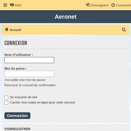
FAQ
S’enregistrer
Connexio
Aeronet
R
Accueil
e
Connexion
c
h
Nom d’utilisateur :
e
r
Mot de passe :
c
h
J’ai oublié mon mot de passe
Renvoyer le courriel de confirmation
e
r
Se souvenir de moi
Cacher mon statut en ligne pour cette session
S’ENREGISTRER