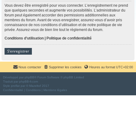
Vous devez être enregistré pour vous connecter. L’enregistrement ne prend
que quelques secondes et augmente vos possibilités. L’administrateur du
forum peut également accorder des permissions additionnelles aux
membres du forum. Avant de vous enregistrer, assurez-vous d’avoir pris
connaissance de nos conditions d’utilisation et de notre politique de vie
privée. Assurez-vous de bien lire tout le règlement du forum.
Conditions d’utilisation
|
Politique de confidentialité
S’enregistrer
Nous contacter
Supprimer les cookies
Heures au format
UTC+02:00
Développé par
phpBB
® Forum Software © phpBB Limited
Traduit par
phpBB-fr.com
Style
proflat
par ©
Mazeltof
2017
Confidentialité
|
Conditions
|
Mentions légales