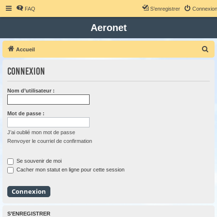
FAQ
S’enregistrer
Connexio
Aeronet
R
Accueil
e
Connexion
c
h
Nom d’utilisateur :
e
r
Mot de passe :
c
h
J’ai oublié mon mot de passe
Renvoyer le courriel de confirmation
e
r
Se souvenir de moi
Cacher mon statut en ligne pour cette session
S’ENREGISTRER