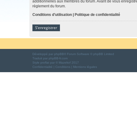
additionnelles aux membres du forum. Avant de vous enregistrer,
règlement du forum.
Conditions d’utilisation
|
Politique de confidentialité
S’enregistrer
Développé par
phpBB
® Forum Software © phpBB Limited
Traduit par
phpBB-fr.com
Style
proflat
par ©
Mazeltof
2017
Confidentialité
|
Conditions
|
Mentions légales