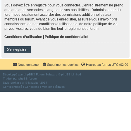
Vous devez être enregistré pour vous connecter. L’enregistrement ne prend
que quelques secondes et augmente vos possibilités. L’administrateur du
forum peut également accorder des permissions additionnelles aux
membres du forum. Avant de vous enregistrer, assurez-vous d’avoir pris
connaissance de nos conditions d’utilisation et de notre politique de vie
privée. Assurez-vous de bien lire tout le règlement du forum.
Conditions d’utilisation
|
Politique de confidentialité
S’enregistrer
Nous contacter
Supprimer les cookies
Heures au format
UTC+02:00
Développé par
phpBB
® Forum Software © phpBB Limited
Traduit par
phpBB-fr.com
Style
proflat
par ©
Mazeltof
2017
Confidentialité
|
Conditions
|
Mentions légales