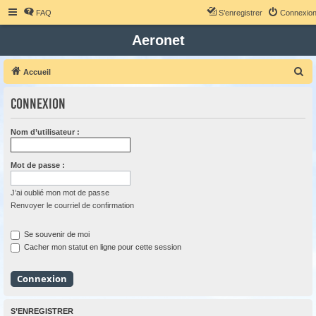
FAQ
S’enregistrer
Connexio
Aeronet
R
Accueil
e
Connexion
c
h
Nom d’utilisateur :
e
r
Mot de passe :
c
h
J’ai oublié mon mot de passe
Renvoyer le courriel de confirmation
e
r
Se souvenir de moi
Cacher mon statut en ligne pour cette session
S’ENREGISTRER