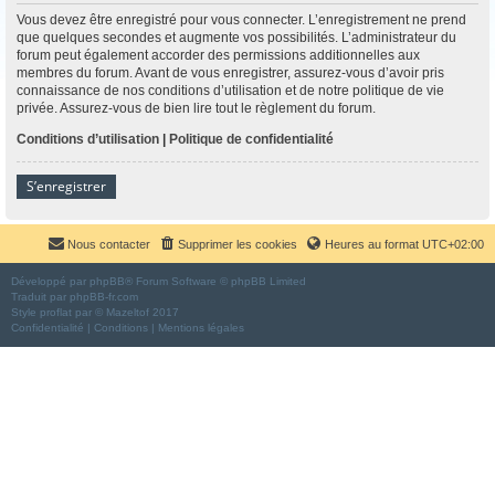
Vous devez être enregistré pour vous connecter. L’enregistrement ne prend
que quelques secondes et augmente vos possibilités. L’administrateur du
forum peut également accorder des permissions additionnelles aux
membres du forum. Avant de vous enregistrer, assurez-vous d’avoir pris
connaissance de nos conditions d’utilisation et de notre politique de vie
privée. Assurez-vous de bien lire tout le règlement du forum.
Conditions d’utilisation
|
Politique de confidentialité
S’enregistrer
Nous contacter
Supprimer les cookies
Heures au format
UTC+02:00
Développé par
phpBB
® Forum Software © phpBB Limited
Traduit par
phpBB-fr.com
Style
proflat
par ©
Mazeltof
2017
Confidentialité
|
Conditions
|
Mentions légales