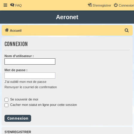
FAQ
S’enregistrer
Connexio
Aeronet
R
Accueil
e
Connexion
c
h
Nom d’utilisateur :
e
r
Mot de passe :
c
h
J’ai oublié mon mot de passe
Renvoyer le courriel de confirmation
e
r
Se souvenir de moi
Cacher mon statut en ligne pour cette session
S’ENREGISTRER