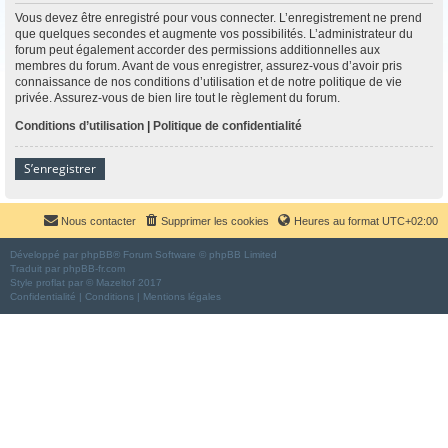
Vous devez être enregistré pour vous connecter. L’enregistrement ne prend
que quelques secondes et augmente vos possibilités. L’administrateur du
forum peut également accorder des permissions additionnelles aux
membres du forum. Avant de vous enregistrer, assurez-vous d’avoir pris
connaissance de nos conditions d’utilisation et de notre politique de vie
privée. Assurez-vous de bien lire tout le règlement du forum.
Conditions d’utilisation
|
Politique de confidentialité
S’enregistrer
Nous contacter
Supprimer les cookies
Heures au format
UTC+02:00
Développé par
phpBB
® Forum Software © phpBB Limited
Traduit par
phpBB-fr.com
Style
proflat
par ©
Mazeltof
2017
Confidentialité
|
Conditions
|
Mentions légales