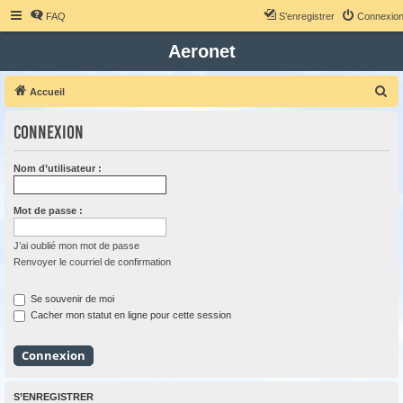
FAQ
S’enregistrer
Connexio
Aeronet
R
Accueil
e
Connexion
c
h
Nom d’utilisateur :
e
r
Mot de passe :
c
h
J’ai oublié mon mot de passe
Renvoyer le courriel de confirmation
e
r
Se souvenir de moi
Cacher mon statut en ligne pour cette session
S’ENREGISTRER