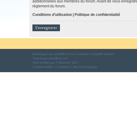
additionnelles aux membres du forum. Avant de vous enregistrer,
règlement du forum.
Conditions d’utilisation
|
Politique de confidentialité
S’enregistrer
Développé par
phpBB
® Forum Software © phpBB Limited
Traduit par
phpBB-fr.com
Style
proflat
par ©
Mazeltof
2017
Confidentialité
|
Conditions
|
Mentions légales