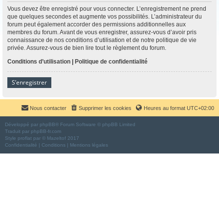
Vous devez être enregistré pour vous connecter. L’enregistrement ne prend
que quelques secondes et augmente vos possibilités. L’administrateur du
forum peut également accorder des permissions additionnelles aux
membres du forum. Avant de vous enregistrer, assurez-vous d’avoir pris
connaissance de nos conditions d’utilisation et de notre politique de vie
privée. Assurez-vous de bien lire tout le règlement du forum.
Conditions d’utilisation
|
Politique de confidentialité
S’enregistrer
Nous contacter
Supprimer les cookies
Heures au format
UTC+02:00
Développé par
phpBB
® Forum Software © phpBB Limited
Traduit par
phpBB-fr.com
Style
proflat
par ©
Mazeltof
2017
Confidentialité
|
Conditions
|
Mentions légales