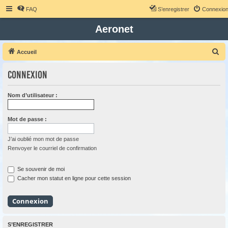
FAQ
S’enregistrer
Connexio
Aeronet
R
Accueil
e
Connexion
c
h
Nom d’utilisateur :
e
r
Mot de passe :
c
h
J’ai oublié mon mot de passe
Renvoyer le courriel de confirmation
e
r
Se souvenir de moi
Cacher mon statut en ligne pour cette session
S’ENREGISTRER