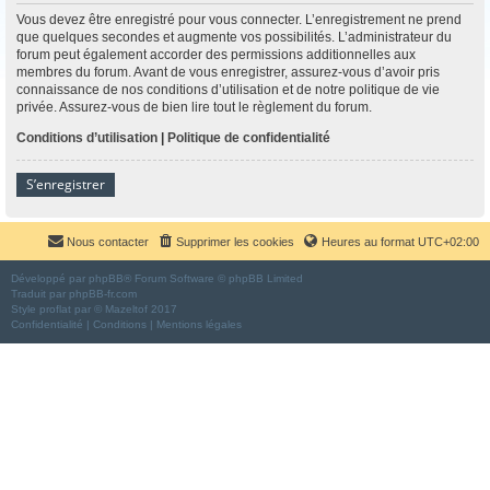
Vous devez être enregistré pour vous connecter. L’enregistrement ne prend
que quelques secondes et augmente vos possibilités. L’administrateur du
forum peut également accorder des permissions additionnelles aux
membres du forum. Avant de vous enregistrer, assurez-vous d’avoir pris
connaissance de nos conditions d’utilisation et de notre politique de vie
privée. Assurez-vous de bien lire tout le règlement du forum.
Conditions d’utilisation
|
Politique de confidentialité
S’enregistrer
Nous contacter
Supprimer les cookies
Heures au format
UTC+02:00
Développé par
phpBB
® Forum Software © phpBB Limited
Traduit par
phpBB-fr.com
Style
proflat
par ©
Mazeltof
2017
Confidentialité
|
Conditions
|
Mentions légales