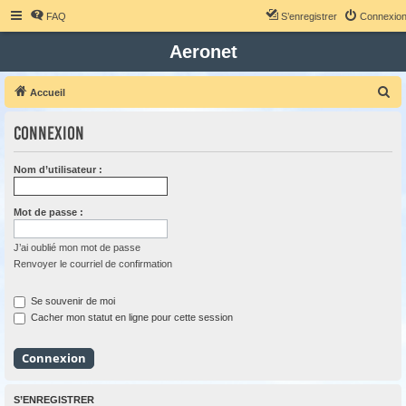
FAQ
S’enregistrer
Connexio
Aeronet
R
Accueil
e
Connexion
c
h
Nom d’utilisateur :
e
r
Mot de passe :
c
h
J’ai oublié mon mot de passe
Renvoyer le courriel de confirmation
e
r
Se souvenir de moi
Cacher mon statut en ligne pour cette session
S’ENREGISTRER