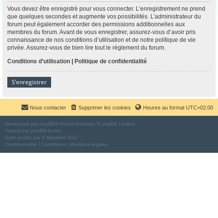
Vous devez être enregistré pour vous connecter. L’enregistrement ne prend
que quelques secondes et augmente vos possibilités. L’administrateur du
forum peut également accorder des permissions additionnelles aux
membres du forum. Avant de vous enregistrer, assurez-vous d’avoir pris
connaissance de nos conditions d’utilisation et de notre politique de vie
privée. Assurez-vous de bien lire tout le règlement du forum.
Conditions d’utilisation
|
Politique de confidentialité
S’enregistrer
Nous contacter
Supprimer les cookies
Heures au format
UTC+02:00
Développé par
phpBB
® Forum Software © phpBB Limited
Traduit par
phpBB-fr.com
Style
proflat
par ©
Mazeltof
2017
Confidentialité
|
Conditions
|
Mentions légales