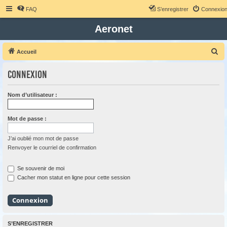
FAQ
S’enregistrer
Connexio
Aeronet
R
Accueil
e
Connexion
c
h
Nom d’utilisateur :
e
r
Mot de passe :
c
h
J’ai oublié mon mot de passe
Renvoyer le courriel de confirmation
e
r
Se souvenir de moi
Cacher mon statut en ligne pour cette session
S’ENREGISTRER