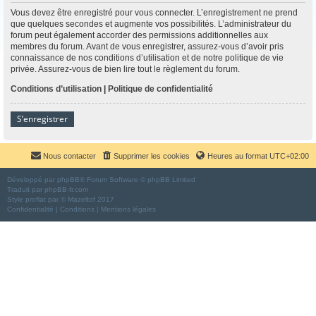
Vous devez être enregistré pour vous connecter. L’enregistrement ne prend
que quelques secondes et augmente vos possibilités. L’administrateur du
forum peut également accorder des permissions additionnelles aux
membres du forum. Avant de vous enregistrer, assurez-vous d’avoir pris
connaissance de nos conditions d’utilisation et de notre politique de vie
privée. Assurez-vous de bien lire tout le règlement du forum.
Conditions d’utilisation
|
Politique de confidentialité
S’enregistrer
Nous contacter
Supprimer les cookies
Heures au format
UTC+02:00
Développé par
phpBB
® Forum Software © phpBB Limited
Traduit par
phpBB-fr.com
Style
proflat
par ©
Mazeltof
2017
Confidentialité
|
Conditions
|
Mentions légales