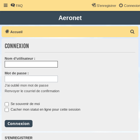
FAQ
S’enregistrer
Connexio
Aeronet
R
Accueil
e
Connexion
c
h
Nom d’utilisateur :
e
r
Mot de passe :
c
h
J’ai oublié mon mot de passe
Renvoyer le courriel de confirmation
e
r
Se souvenir de moi
Cacher mon statut en ligne pour cette session
S’ENREGISTRER