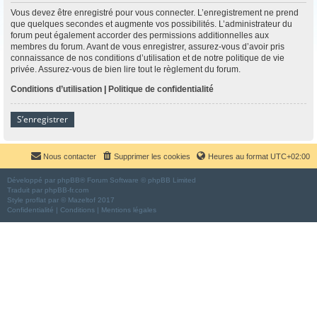
Vous devez être enregistré pour vous connecter. L’enregistrement ne prend
que quelques secondes et augmente vos possibilités. L’administrateur du
forum peut également accorder des permissions additionnelles aux
membres du forum. Avant de vous enregistrer, assurez-vous d’avoir pris
connaissance de nos conditions d’utilisation et de notre politique de vie
privée. Assurez-vous de bien lire tout le règlement du forum.
Conditions d’utilisation
|
Politique de confidentialité
S’enregistrer
Nous contacter
Supprimer les cookies
Heures au format
UTC+02:00
Développé par
phpBB
® Forum Software © phpBB Limited
Traduit par
phpBB-fr.com
Style
proflat
par ©
Mazeltof
2017
Confidentialité
|
Conditions
|
Mentions légales