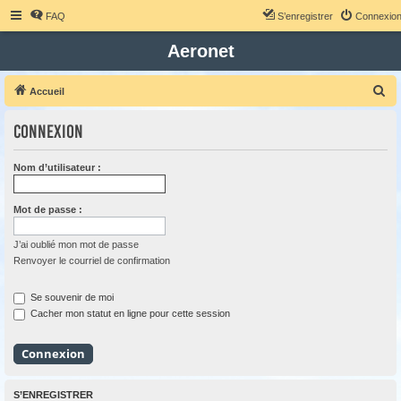
FAQ
S’enregistrer
Connexio
Aeronet
R
Accueil
e
Connexion
c
h
Nom d’utilisateur :
e
r
Mot de passe :
c
h
J’ai oublié mon mot de passe
Renvoyer le courriel de confirmation
e
r
Se souvenir de moi
Cacher mon statut en ligne pour cette session
S’ENREGISTRER