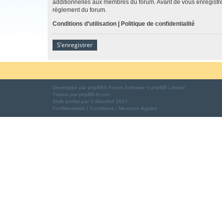
additionnelles aux membres du forum. Avant de vous enregistrer,
règlement du forum.
Conditions d’utilisation
|
Politique de confidentialité
S’enregistrer
Développé par
phpBB
® Forum Software © phpBB Limited
Traduit par
phpBB-fr.com
Style
proflat
par ©
Mazeltof
2017
Confidentialité
|
Conditions
|
Mentions légales