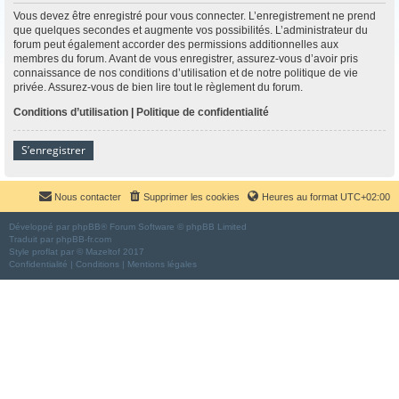
Vous devez être enregistré pour vous connecter. L’enregistrement ne prend
que quelques secondes et augmente vos possibilités. L’administrateur du
forum peut également accorder des permissions additionnelles aux
membres du forum. Avant de vous enregistrer, assurez-vous d’avoir pris
connaissance de nos conditions d’utilisation et de notre politique de vie
privée. Assurez-vous de bien lire tout le règlement du forum.
Conditions d’utilisation
|
Politique de confidentialité
S’enregistrer
Nous contacter
Supprimer les cookies
Heures au format
UTC+02:00
Développé par
phpBB
® Forum Software © phpBB Limited
Traduit par
phpBB-fr.com
Style
proflat
par ©
Mazeltof
2017
Confidentialité
|
Conditions
|
Mentions légales