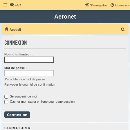
FAQ
S’enregistrer
Connexio
Aeronet
R
Accueil
e
Connexion
c
h
Nom d’utilisateur :
e
r
Mot de passe :
c
h
J’ai oublié mon mot de passe
Renvoyer le courriel de confirmation
e
r
Se souvenir de moi
Cacher mon statut en ligne pour cette session
S’ENREGISTRER