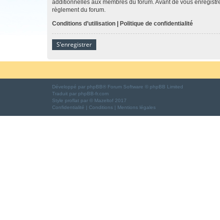
additionnelles aux membres du forum. Avant de vous enregistrer,
règlement du forum.
Conditions d’utilisation
|
Politique de confidentialité
S’enregistrer
Développé par
phpBB
® Forum Software © phpBB Limited
Traduit par
phpBB-fr.com
Style
proflat
par ©
Mazeltof
2017
Confidentialité
|
Conditions
|
Mentions légales