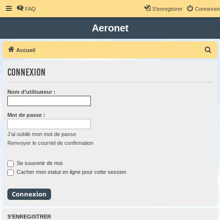
FAQ
S’enregistrer
Connexio
Aeronet
R
Accueil
e
Connexion
c
h
Nom d’utilisateur :
e
r
Mot de passe :
c
h
J’ai oublié mon mot de passe
Renvoyer le courriel de confirmation
e
r
Se souvenir de moi
Cacher mon statut en ligne pour cette session
S’ENREGISTRER