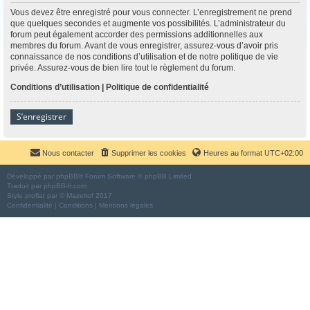
Vous devez être enregistré pour vous connecter. L’enregistrement ne prend
que quelques secondes et augmente vos possibilités. L’administrateur du
forum peut également accorder des permissions additionnelles aux
membres du forum. Avant de vous enregistrer, assurez-vous d’avoir pris
connaissance de nos conditions d’utilisation et de notre politique de vie
privée. Assurez-vous de bien lire tout le règlement du forum.
Conditions d’utilisation
|
Politique de confidentialité
S’enregistrer
Nous contacter
Supprimer les cookies
Heures au format
UTC+02:00
Développé par
phpBB
® Forum Software © phpBB Limited
Traduit par
phpBB-fr.com
Style
proflat
par ©
Mazeltof
2017
Confidentialité
|
Conditions
|
Mentions légales