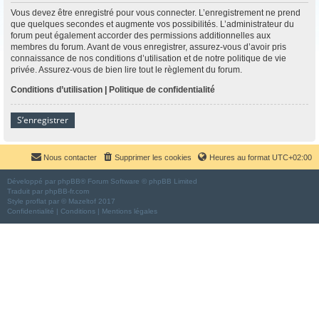
Vous devez être enregistré pour vous connecter. L’enregistrement ne prend
que quelques secondes et augmente vos possibilités. L’administrateur du
forum peut également accorder des permissions additionnelles aux
membres du forum. Avant de vous enregistrer, assurez-vous d’avoir pris
connaissance de nos conditions d’utilisation et de notre politique de vie
privée. Assurez-vous de bien lire tout le règlement du forum.
Conditions d’utilisation
|
Politique de confidentialité
S’enregistrer
Nous contacter
Supprimer les cookies
Heures au format
UTC+02:00
Développé par
phpBB
® Forum Software © phpBB Limited
Traduit par
phpBB-fr.com
Style
proflat
par ©
Mazeltof
2017
Confidentialité
|
Conditions
|
Mentions légales