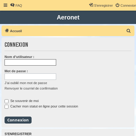
FAQ
S’enregistrer
Connexio
Aeronet
R
Accueil
e
Connexion
c
h
Nom d’utilisateur :
e
r
Mot de passe :
c
h
J’ai oublié mon mot de passe
Renvoyer le courriel de confirmation
e
r
Se souvenir de moi
Cacher mon statut en ligne pour cette session
S’ENREGISTRER