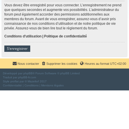
Vous devez être enregistré pour vous connecter. L’enregistrement ne prend
que quelques secondes et augmente vos possibilités. L’administrateur du
forum peut également accorder des permissions additionnelles aux
membres du forum. Avant de vous enregistrer, assurez-vous d’avoir pris
connaissance de nos conditions d’utilisation et de notre politique de vie
privée. Assurez-vous de bien lire tout le règlement du forum.
Conditions d’utilisation
|
Politique de confidentialité
S’enregistrer
Nous contacter
Supprimer les cookies
Heures au format
UTC+02:00
Développé par
phpBB
® Forum Software © phpBB Limited
Traduit par
phpBB-fr.com
Style
proflat
par ©
Mazeltof
2017
Confidentialité
|
Conditions
|
Mentions légales