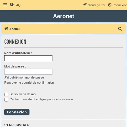
FAQ
S’enregistrer
Connexio
Aeronet
R
Accueil
e
Connexion
c
h
Nom d’utilisateur :
e
r
Mot de passe :
c
h
J’ai oublié mon mot de passe
Renvoyer le courriel de confirmation
e
r
Se souvenir de moi
Cacher mon statut en ligne pour cette session
S’ENREGISTRER