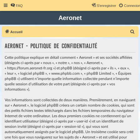
FAQ
S’enregistrer
Connexio
Aeronet
R
Accueil
e
Aeronet - Politique de confidentialité
c
h
Cette politique explique en détail comment « Aeronet » et ses sociétés affiliées
e
(désignés ci-après par « nous », « notre », « nos », « Aeronet »,
« https://forum.aeronet-fr.org ») et phpBB (désigné ci-après par « ils », « eux »,
r
« leur », « logiciel phpBB », « www.phpbb.com », « phpBB Limited », « Équipes
c
phpBB ») utilisent n’importe quelle information collectée pendant n’importe
quelle session d’utilisation de votre part (désignée ci-après par « vos
h
informations »).
e
r
Vos informations sont collectées de deux manières. Premièrement, en naviguant
sur « Aeronet », le logiciel phpBB créera un certain nombre de cookies, qui sont
des petits fichiers textes téléchargés dans les fichiers temporaires du navigateur
Internet de votre ordinateur. Les deux premiers cookies ne contiennent qu’un
identifiant utilisateur (désigné ci-après par « user-id ») et un identifiant de
session invité (désigné ci-après par « session-id »), qui vous sont
automatiquement assignés par le logiciel phpBB. Un troisième cookie sera créé
une fois que vous naviguerez sur les sujets de « Aeronet » et est utilisé pour