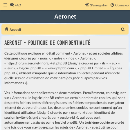
FAQ
S’enregistrer
Connexio
Aeronet
R
Accueil
e
Aeronet - Politique de confidentialité
c
h
Cette politique explique en détail comment « Aeronet » et ses sociétés affiliées
e
(désignés ci-après par « nous », « notre », « nos », « Aeronet »,
« https://forum.aeronet-fr.org ») et phpBB (désigné ci-après par « ils », « eux »,
r
« leur », « logiciel phpBB », « www.phpbb.com », « phpBB Limited », « Équipes
c
phpBB ») utilisent n’importe quelle information collectée pendant n’importe
quelle session d’utilisation de votre part (désignée ci-après par « vos
h
informations »).
e
r
Vos informations sont collectées de deux manières. Premièrement, en naviguant
sur « Aeronet », le logiciel phpBB créera un certain nombre de cookies, qui sont
des petits fichiers textes téléchargés dans les fichiers temporaires du navigateur
Internet de votre ordinateur. Les deux premiers cookies ne contiennent qu’un
identifiant utilisateur (désigné ci-après par « user-id ») et un identifiant de
session invité (désigné ci-après par « session-id »), qui vous sont
automatiquement assignés par le logiciel phpBB. Un troisième cookie sera créé
une fois que vous naviguerez sur les sujets de « Aeronet » et est utilisé pour