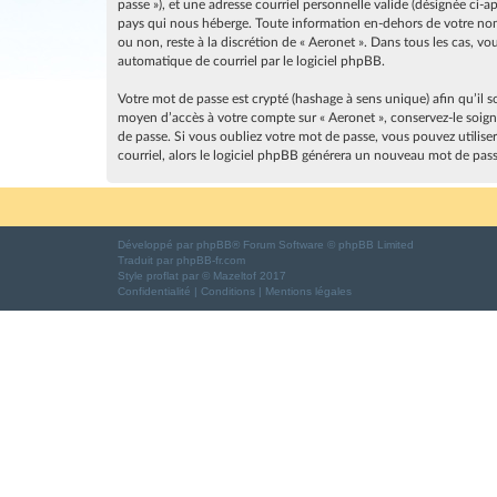
passe »), et une adresse courriel personnelle valide (désignée ci-
pays qui nous héberge. Toute information en-dehors de votre nom d
ou non, reste à la discrétion de « Aeronet ». Dans tous les cas, 
automatique de courriel par le logiciel phpBB.
Votre mot de passe est crypté (hashage à sens unique) afin qu’il s
moyen d’accès à votre compte sur « Aeronet », conservez-le soig
de passe. Si vous oubliez votre mot de passe, vous pouvez utilise
courriel, alors le logiciel phpBB générera un nouveau mot de pas
Développé par
phpBB
® Forum Software © phpBB Limited
Traduit par
phpBB-fr.com
Style
proflat
par ©
Mazeltof
2017
Confidentialité
|
Conditions
|
Mentions légales