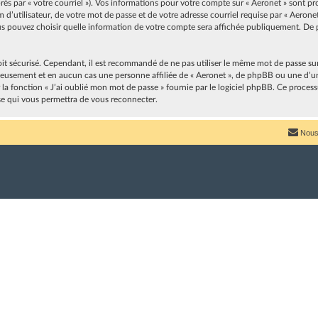
après par « votre courriel »). Vos informations pour votre compte sur « Aeronet » sont p
’utilisateur, de votre mot de passe et de votre adresse courriel requise par « Aeronet 
vous pouvez choisir quelle information de votre compte sera affichée publiquement. De p
oit sécurisé. Cependant, il est recommandé de ne pas utiliser le même mot de passe sur p
neusement et en aucun cas une personne affiliée de « Aeronet », de phpBB ou une d’u
r la fonction « J’ai oublié mon mot de passe » fournie par le logiciel phpBB. Ce proces
se qui vous permettra de vous reconnecter.
Nous