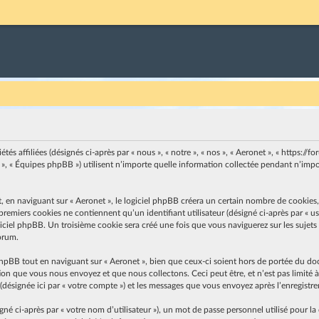
s affiliées (désignés ci-après par « nous », « notre », « nos », « Aeronet », « https://for
, « Équipes phpBB ») utilisent n’importe quelle information collectée pendant n’import
n naviguant sur « Aeronet », le logiciel phpBB créera un certain nombre de cookies, qu
emiers cookies ne contiennent qu’un identifiant utilisateur (désigné ci-après par « user
ciel phpBB. Un troisième cookie sera créé une fois que vous naviguerez sur les sujets de
forum.
hpBB tout en naviguant sur « Aeronet », bien que ceux-ci soient hors de portée du do
on que vous nous envoyez et que nous collectons. Ceci peut être, et n’est pas limité à 
» (désignée ici par « votre compte ») et les messages que vous envoyez après l’enregistr
 ci-après par « votre nom d’utilisateur »), un mot de passe personnel utilisé pour la