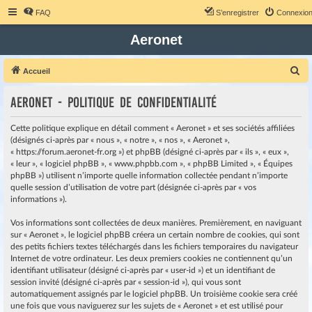
FAQ
S’enregistrer
Connexio
Aeronet
R
Accueil
e
Aeronet - Politique de confidentialité
c
h
Cette politique explique en détail comment « Aeronet » et ses sociétés affiliées
e
(désignés ci-après par « nous », « notre », « nos », « Aeronet »,
« https://forum.aeronet-fr.org ») et phpBB (désigné ci-après par « ils », « eux »,
r
« leur », « logiciel phpBB », « www.phpbb.com », « phpBB Limited », « Équipes
c
phpBB ») utilisent n’importe quelle information collectée pendant n’importe
quelle session d’utilisation de votre part (désignée ci-après par « vos
h
informations »).
e
r
Vos informations sont collectées de deux manières. Premièrement, en naviguant
sur « Aeronet », le logiciel phpBB créera un certain nombre de cookies, qui sont
des petits fichiers textes téléchargés dans les fichiers temporaires du navigateur
Internet de votre ordinateur. Les deux premiers cookies ne contiennent qu’un
identifiant utilisateur (désigné ci-après par « user-id ») et un identifiant de
session invité (désigné ci-après par « session-id »), qui vous sont
automatiquement assignés par le logiciel phpBB. Un troisième cookie sera créé
une fois que vous naviguerez sur les sujets de « Aeronet » et est utilisé pour