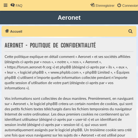
FAQ
S’enregistrer
Connexio
Aeronet
R
Accueil
e
Aeronet - Politique de confidentialité
c
h
Cette politique explique en détail comment « Aeronet » et ses sociétés affiliées
e
(désignés ci-après par « nous », « notre », « nos », « Aeronet »,
« https://forum.aeronet-fr.org ») et phpBB (désigné ci-après par « ils », « eux »,
r
« leur », « logiciel phpBB », « www.phpbb.com », « phpBB Limited », « Équipes
c
phpBB ») utilisent n’importe quelle information collectée pendant n’importe
quelle session d’utilisation de votre part (désignée ci-après par « vos
h
informations »).
e
r
Vos informations sont collectées de deux manières. Premièrement, en naviguant
sur « Aeronet », le logiciel phpBB créera un certain nombre de cookies, qui sont
des petits fichiers textes téléchargés dans les fichiers temporaires du navigateur
Internet de votre ordinateur. Les deux premiers cookies ne contiennent qu’un
identifiant utilisateur (désigné ci-après par « user-id ») et un identifiant de
session invité (désigné ci-après par « session-id »), qui vous sont
automatiquement assignés par le logiciel phpBB. Un troisième cookie sera créé
une fois que vous naviguerez sur les sujets de « Aeronet » et est utilisé pour